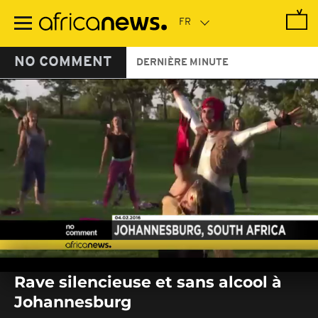
Passer
au
contenu
principal
NO COMMENT
DERNIÈRE MINUTE
0
seconds
Rave silencieuse et sans alcool à
of
0
Johannesburg
seconds