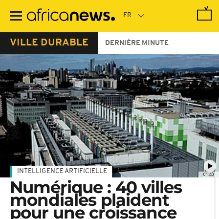
Passer
au
contenu
principal
VILLE DURABLE
DERNIÈRE MINUTE
INTELLIGENCE ARTIFICIELLE
01:40
Numérique : 40 villes
mondiales plaident
pour une croissance