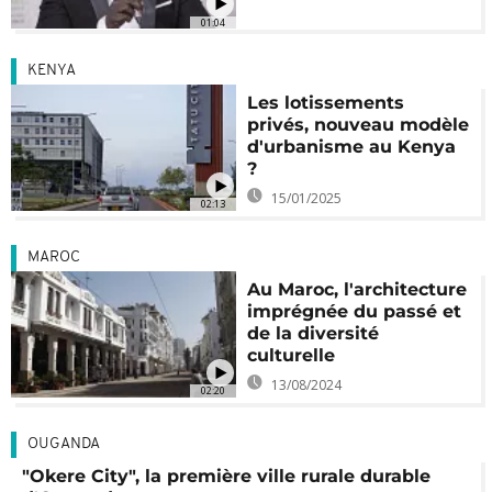
01:04
KENYA
Les lotissements
privés, nouveau modèle
d'urbanisme au Kenya
?
15/01/2025
02:13
MAROC
Au Maroc, l'architecture
imprégnée du passé et
de la diversité
culturelle
13/08/2024
02:20
OUGANDA
"Okere City", la première ville rurale durable