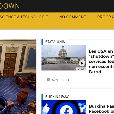
DOWN
SCIENCE & TECHNOLOGIE
NO COMMENT
PROGR
ETATS-UNIS
Les USA en
"shutdown",
services fé
non essenti
01:02
l'arrêt
02/10 - 10:41
BURKINA FASO
Burkina Fas
Facebook b