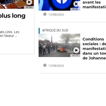
avant les
manifestat
01:15
01:43
plus long
13/08/2024
AFRIQUE DU SUD
tats-Unis. Les
n faveur ...
Conditions
sociales : d
manifestat
dans un to
01:17
de Johanne
13/08/2024