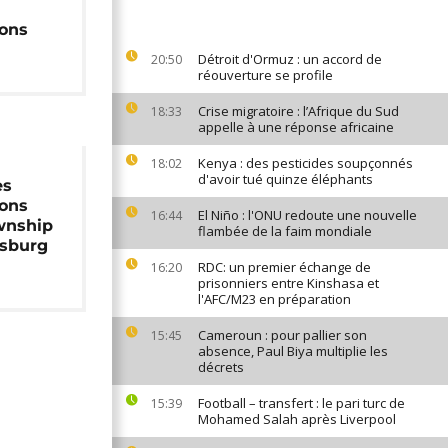
ions
Détroit d'Ormuz : un accord de
20:50
réouverture se profile
Crise migratoire : l’Afrique du Sud
18:33
appelle à une réponse africaine
Kenya : des pesticides soupçonnés
18:02
d'avoir tué quinze éléphants
es
ions
El Niño : l'ONU redoute une nouvelle
16:44
wnship
flambée de la faim mondiale
sburg
RDC: un premier échange de
16:20
prisonniers entre Kinshasa et
l'AFC/M23 en préparation
Cameroun : pour pallier son
15:45
absence, Paul Biya multiplie les
décrets
Football – transfert : le pari turc de
15:39
Mohamed Salah après Liverpool