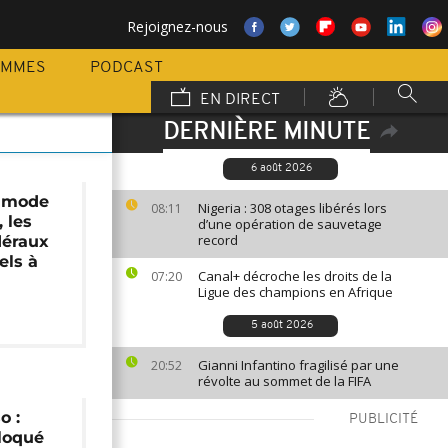
Rejoignez-nous
AMMES
PODCAST
EN DIRECT
DERNIÈRE MINUTE
6 août 2026
 mode
Nigeria : 308 otages libérés lors
08:11
 les
d’une opération de sauvetage
record
déraux
els à
Canal+ décroche les droits de la
07:20
Ligue des champions en Afrique
5 août 2026
Gianni Infantino fragilisé par une
20:52
révolte au sommet de la FIFA
o :
PUBLICITÉ
loqué