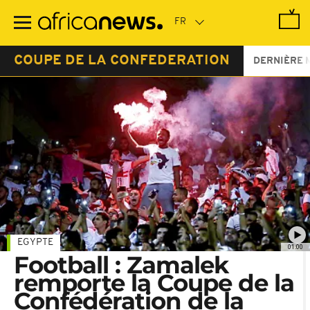
Passer
au
contenu
principal
COUPE DE LA CONFEDERATION
DERNIÈRE 
EGYPTE
01:00
Football : Zamalek
remporte la Coupe de la
Confédération de la