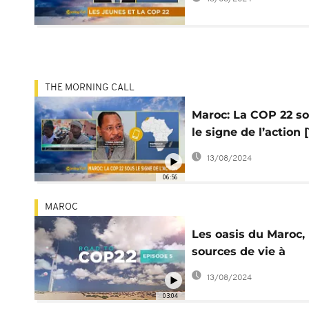
THE MORNING CALL
Maroc: La COP 22 s
le signe de l’action 
Morning Call]
13/08/2024
06:56
MAROC
Les oasis du Maroc,
sources de vie à
préserver
13/08/2024
03:04