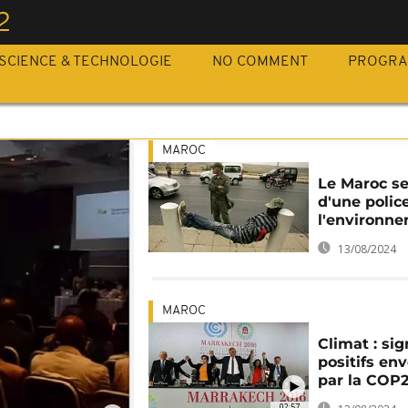
2
SCIENCE & TECHNOLOGIE
NO COMMENT
PROGR
MAROC
Le Maroc se
d'une polic
l'environn
13/08/2024
MAROC
Climat : si
positifs en
par la COP
02:57