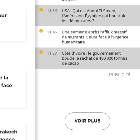
USA : Qui est Abdul El-Sayed,
11:56
our
l’Américano-Égyptien qui bouscule
les démocrates ?
Une semaine après l’afflux massif
11:45
de migrants, Ceuta face à l’urgence
humanitaire
Côte d’Ivoire : le gouvernement
11:33
boucle le rachat de 100 000 tonnes
de cacao
PUBLICITÉ
e la
 face
Tchad
VOIR PLUS
rrakech
rgence