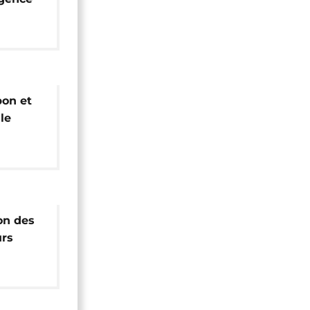
tique"
bon et
le
fférend
on des
urs