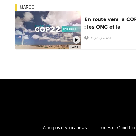
MAROC
En route vers la CO
: les ONG et la
protection de
13/08/2024
l'environnement
03:05
A propos d'Africanews
Termes et Conditio