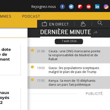
Rejoignez-nous
AMMES
PODCAST
EN DIRECT
DERNIÈRE MINUTE
7 août 2026
 dote
Ceuta : une ONG marocaine pointe
21:06
e de
la responsabilité de Madrid et de
Rabat
ement
Gaza : les populations sceptiques
19:03
malgré le plan de paix de Trump
Kenya : la mort de 15 éléphants
17:55
dans un parc fait polémique
gnaux
PUBLICITÉ
voyés
22