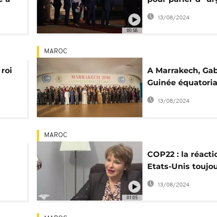
de l'action clima
13/08/2024
00:58
MAROC
roi
A Marrakech, Ga
Guinée équatoria
résolvent leur di
13/08/2024
frontalier
MAROC
COP22 : la réacti
Etats-Unis toujo
attendue
13/08/2024
 [No
01:05