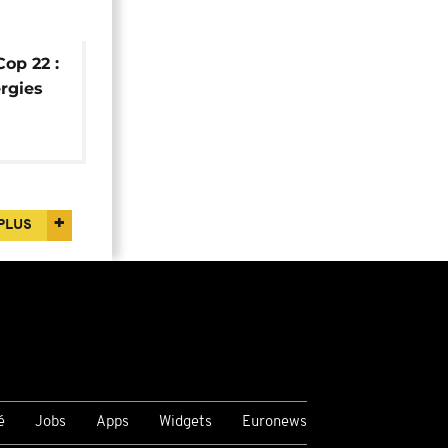
Cop 22 :
ergies
PLUS
é
Jobs
Apps
Widgets
Euronews