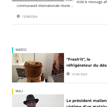
Voilà le message aff
communauté internationale réunie ...
13/08/2024
MAROC
"Fresh'it", le
réfrigérateur du dés
star à la COP22
13/08/2024
MALI
Le président malien
victime d'un malais