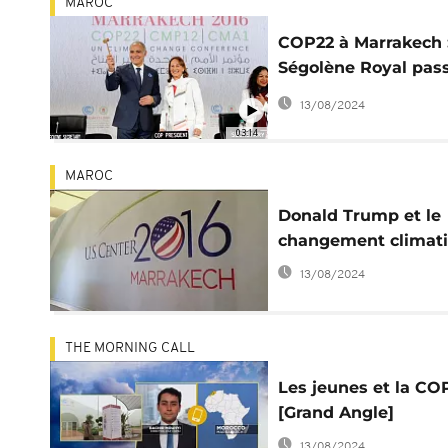
MAROC
COP22 à Marrakech 
Ségolène Royal pass
flambeau à Salahed
13/08/2024
Mezouar
03:14
MAROC
Donald Trump et le
changement climat
13/08/2024
THE MORNING CALL
Les jeunes et la CO
[Grand Angle]
13/08/2024