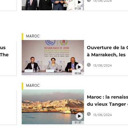
13/08/2024
01:26
MAROC
ous
Ouverture de la
[The
à Marrakech, les
attentes africain
13/08/2024
00:54
MAROC
Maroc : la renais
du vieux Tanger
attendant la CO
13/08/2024
01:37