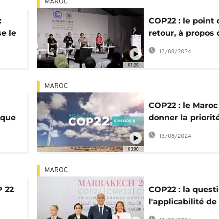
MAROC
:
COP22 : le point 
e le
retour, à propos 
dine
l'accord de Paris
13/08/2024
01:29
MAROC
COP22 : le Maroc
ique
donner la priorit
l'agriculture afri
13/08/2024
03:00
MAROC
P 22
COP22 : la quest
l'applicabilité de
l'accord de Paris