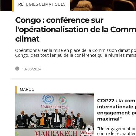
RÉFUGIÉS CLIMATIQUES
Congo : conférence sur
l'opérationalisation de la Comm
climat
Opérationnaliser la mise en place de la Commission climat po
Congo, c’est tout l’enjeu de la conférence qui a réuni les minist
13/08/2024
MAROC
COP22 : la co
internationale
engagement po
maximal"
"Un engagement pol
contre le réchauffe
01:04