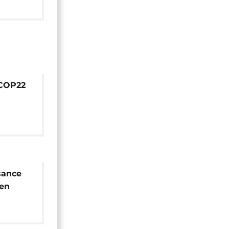
 COP22
es
sance
 en
P22