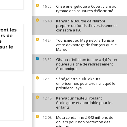
Crise énergétique à Cuba : vivre au
16:55
rythme des coupures d'électricité
Kenya : la Bourse de Nairobi
16:40
prépare un fonds d’investissement
ront les
consacré à l’IA
rs de
Tourisme : au Maghreb, la Tunisie
14:24
e
attire davantage de français que le
sur le
Maroc
Ghana : l’inflation tombe à 4,6 %, un
13:52
nouveau signe de redressement
économique
Sénégal : trois TikTokeurs
12:53
emprisonnés pour avoir critiqué le
président Faye
Kenya : un fauteuil roulant
12:48
écologique et abordable pour les
enfants
Meta condamné à 942 millions de
12:08
dollars pour non protection des
mineurs