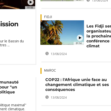
13/08/2024
01:55
FIDJI
ission
Les Fidji se
organisateu
la prochain
conférence 
ur le Bassin du
01:14
res ...
climat
13/08/2024
MAROC
COP22 : l'Afrique unie face au
mmunauté
changement climatique et ses
 pour "un
conséquences
litique
13/08/2024
itique maximal"
ment climatique.