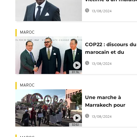
la COP22
13/08/2024
MAROC
COP22 : discours du 
marocain et du
président français
13/08/2024
01:16
MAROC
Une marche à
Marrakech pour
réclamer plus de
13/08/2024
"justice climatique"
02:02
Comment]