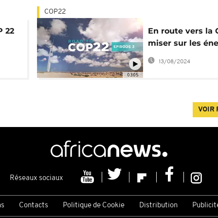
COP22
P 22
En route vers la 
miser sur les én
renouvelables
13/08/2024
03:05
VOIR 
Réseaux sociaux
ns
Contacts
Politique de Cookie
Distribution
Publicit