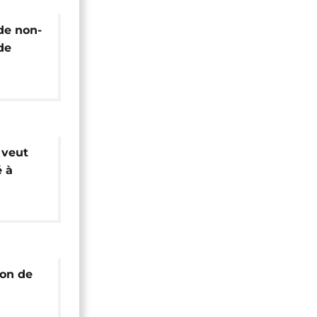
de non-
de
 veut
é à
caine
ion de