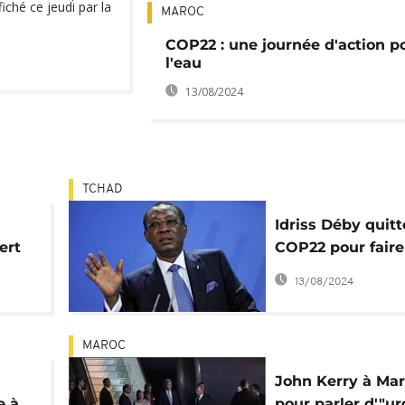
iché ce jeudi par la
MAROC
COP22 : une journée d'action p
l'eau
13/08/2024
TCHAD
Idriss Déby quitt
ert
COP22 pour faire
aux tensions au 
13/08/2024
MAROC
John Kerry à Ma
e à
pour parler d'"u