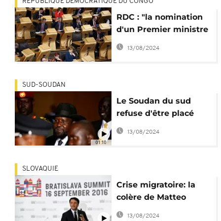
RÉPUBLIQUE DÉMOCRATIQUE DU CONGO
RDC : "la nomination
d'un Premier ministre
issu du
13/08/2024
Rassemblement est
impérative" - UE
SUD-SOUDAN
Le Soudan du sud
refuse d'être placé
sous la tutelle de
13/08/2024
l'ONU
01:10
SLOVAQUIE
Crise migratoire: la
colère de Matteo
Renzi contre l'Europe
13/08/2024