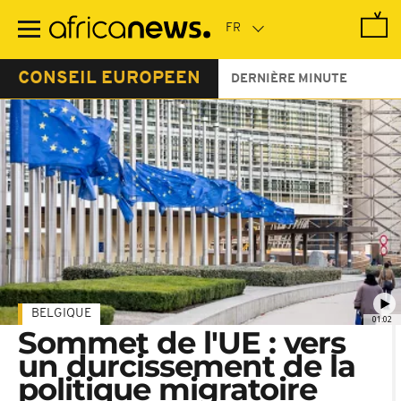
Passer
au
contenu
principal
CONSEIL EUROPEEN
DERNIÈRE MINUTE
BELGIQUE
01:02
Sommet de l'UE : vers
un durcissement de la
politique migratoire