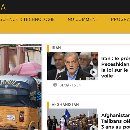
IA
SCIENCE & TECHNOLOGIE
NO COMMENT
PROGR
IRAN
Iran : le pr
Pezeshkian 
la loi sur le
voile
00:25
01/09 - 16:54
AFGHANISTAN
Afghanistan
Talibans cé
3 ans au po