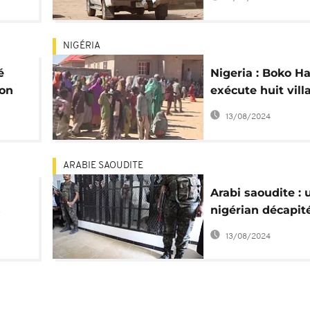
NIGÉRIA
é
Nigeria : Boko H
son
exécute huit vill
isme
pour avoir défié 
13/08/2024
"police de la char
ARABIE SAOUDITE
Arabi saoudite : 
s
nigérian décapit
meurtre
13/08/2024