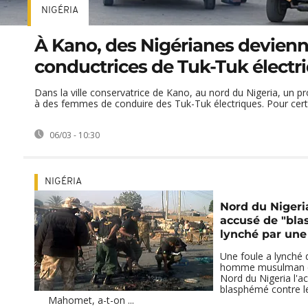
NIGÉRIA
À Kano, des Nigérianes devien
conductrices de Tuk-Tuk électr
Dans la ville conservatrice de Kano, au nord du Nigeria, un pr
à des femmes de conduire des Tuk-Tuk électriques. Pour certai
06/03 - 10:30
NIGÉRIA
Nord du Niger
accusé de "bl
lynché par une
Une foule a lynché
homme musulman da
Nord du Nigeria l'ac
blasphémé contre l
Mahomet, a-t-on ...