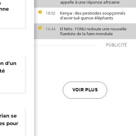
appelle à une réponse africaine
a
enne
Kenya : des pesticides soupçonnés
18:02
d'avoir tué quinze éléphants
El Niño : l'ONU redoute une nouvelle
16:44
flambée de la faim mondiale
PUBLICITÉ
on d'un
té
VOIR PLUS
rian se
es pour
uvreté