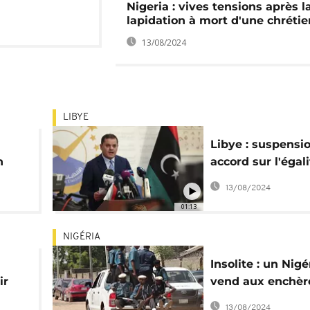
Nigeria : vives tensions après l
lapidation à mort d'une chréti
13/08/2024
LIBYE
Libye : suspensi
n
accord sur l'égali
ct
homme-femme
13/08/2024
01:13
NIGÉRIA
Insolite : un Nigé
ir
vend aux enchèr
ans
échapper à la pa
13/08/2024