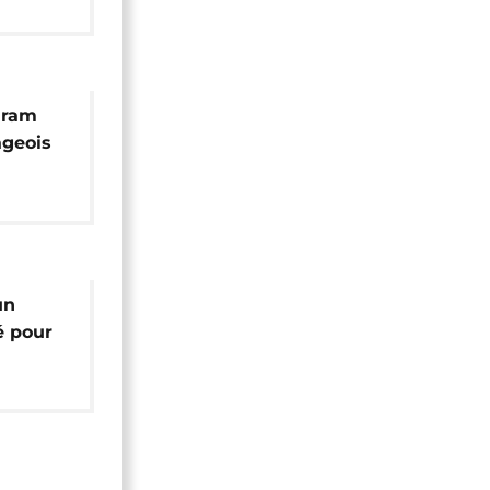
aram
ageois
la
ia"
un
é pour