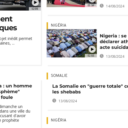
00:59
14/08/2024
02:08
nent
iques
NIGÉRIA
Nigeria : se
ojet inédit permet
déclarer at
nes, ...
acte suicida
02:55
13/08/2024
SOMALIE
ia : un homme
La Somalie en "guerre totale" c
asphème"
les shebabs
 foule
13/08/2024
 dimanche un
ns une ville du
cusant d'avoir
e prophète
NIGÉRIA