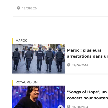
13/08/2024
MAROC
Maroc : plusieurs
arrestations dans u
café pour non-respe
13/08/2024
du jeûne
ROYAUME-UNI
"Songs of Hope", un
concert pour souten
les musiciens afgh
13/08/2024