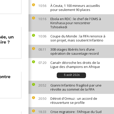
À Ceuta, 1 100 mineurs accueillis
10:56
pour seulement 90 places
Ebola en RDC : le chef de l'OMS à
10:16
Kinshasa pour rencontrer
Tshisekedi
Coupe du Monde : la FIFA renonce à
10:06
hée, un
son projet, mais soutient Infantino
ire ?
308 otages libérés lors d’une
08:11
opération de sauvetage record
Canal+ décroche les droits de la
07:20
Ligue des champions en Afrique
5 août 2026
ontre
Gianni Infantino fragilisé par une
20:52
révolte au sommet de la FIFA
Détroit d'Ormuz : un accord de
20:50
réouverture se profile
Crise migratoire : l’Afrique du Sud
18:33