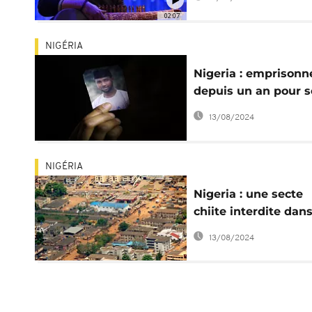
02:07
NIGÉRIA
Nigeria : emprisonn
depuis un an pour 
combat pour l'athé
13/08/2024
NIGÉRIA
Nigeria : une secte
chiite interdite dan
l'Etat de Kaduna
13/08/2024