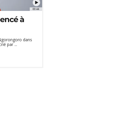
00:44
mencé à
e Ngorongoro dans
é par ...