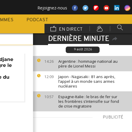
Rejoignez-nous
AMMES
PODCAST
EN DIRECT
DERNIÈRE MINUTE
9 août 2026
idjane
Argentine : hommage national au
14:26
re le
père de Lionel Messi
Japon - Nagasaki : 81 ans après,
e du
12:09
l’appel à un monde sans armes
nucléaires
Espagne-Italie : le bras de fer sur
10:57
les frontières s’intensifie sur fond
de crise migratoire
PUBLICITÉ