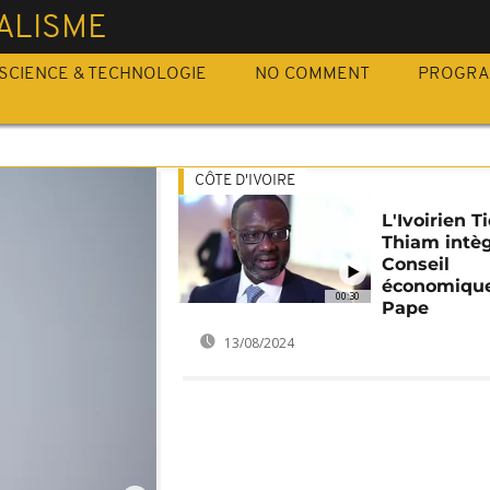
ALISME
SCIENCE & TECHNOLOGIE
NO COMMENT
PROGR
CÔTE D'IVOIRE
L'Ivoirien T
Thiam intèg
Conseil
économiqu
00:30
Pape
13/08/2024