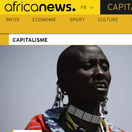
Passer
CAPIT
au
contenu
INFOS
ECONOMIE
SPORT
CULTURE
principal
CAPITALISME