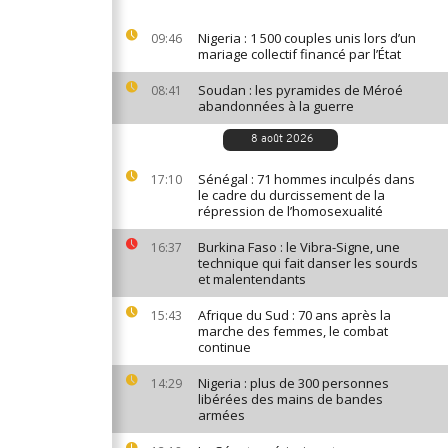
Nigeria : 1 500 couples unis lors d’un
09:46
mariage collectif financé par l’État
Soudan : les pyramides de Méroé
08:41
abandonnées à la guerre
8 août 2026
Sénégal : 71 hommes inculpés dans
17:10
le cadre du durcissement de la
répression de l’homosexualité
Burkina Faso : le Vibra-Signe, une
16:37
technique qui fait danser les sourds
et malentendants
Afrique du Sud : 70 ans après la
15:43
marche des femmes, le combat
continue
Nigeria : plus de 300 personnes
14:29
libérées des mains de bandes
armées