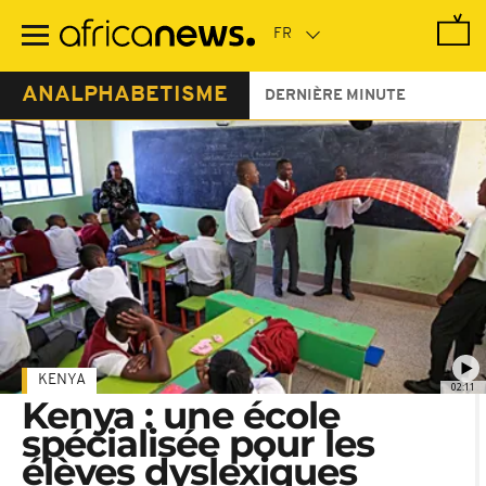
Passer
au
contenu
principal
ANALPHABETISME
DERNIÈRE MINUTE
KENYA
02:11
Kenya : une école
spécialisée pour les
élèves dyslexiques