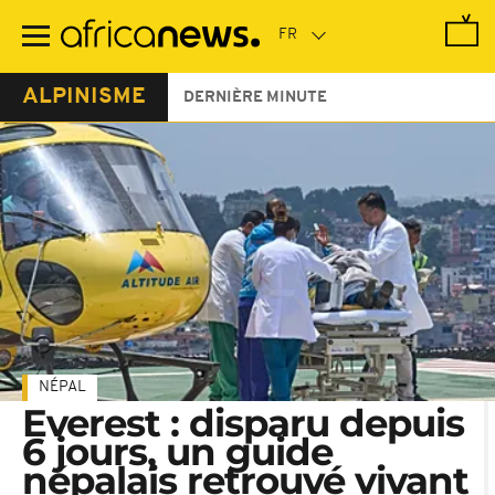
Passer
au
contenu
principal
ALPINISME
DERNIÈRE MINUTE
NÉPAL
Everest : disparu depuis
6 jours, un guide
népalais retrouvé vivant