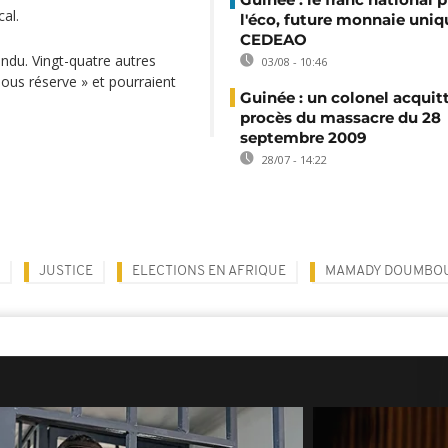
al.
l'éco, future monnaie uniq
CEDEAO
endu. Vingt-quatre autres
03/08 - 10:46
ous réserve » et pourraient
Guinée : un colonel acquit
procès du massacre du 28
septembre 2009
28/07 - 14:22
JUSTICE
ELECTIONS EN AFRIQUE
MAMADY DOUMBO