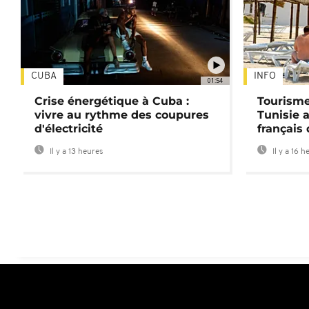
CUBA
INFO
01:54
Crise énergétique à Cuba :
Tourisme
vivre au rythme des coupures
Tunisie 
d'électricité
français
Il y a 13 heures
Il y a 16 h