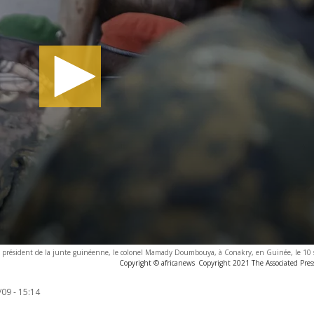
 président de la junte guinéenne, le colonel Mamady Doumbouya, à Conakry, en Guinée, le 10
Copyright © africanews
Copyright 2021 The Associated Press
09 - 15:14