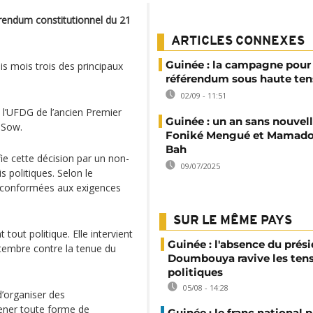
érendum constitutionnel du 21
ARTICLES CONNEXES
Guinée : la campagne pour 
is mois trois des principaux
référendum sous haute ten
02/09 - 11:51
 l’UFDG de l’ancien Premier
Guinée : un an sans nouvel
u Sow.
Foniké Mengué et Mamadou
Bah
ifie cette décision par un non-
09/07/2025
s politiques. Selon le
 conformées aux exigences
SUR LE MÊME PAYS
tout politique. Elle intervient
Guinée : l'absence du prés
ptembre contre la tenue du
Doumbouya ravive les ten
politiques
05/08 - 14:28
d’organiser des
ener toute forme de
Guinée : le franc national p