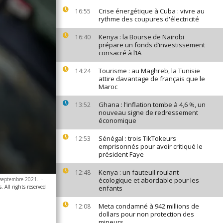
Crise énergétique à Cuba : vivre au
16:55
rythme des coupures d'électricité
Kenya : la Bourse de Nairobi
16:40
prépare un fonds d’investissement
consacré à l’IA
Tourisme : au Maghreb, la Tunisie
14:24
attire davantage de français que le
Maroc
Ghana : l’inflation tombe à 4,6 %, un
13:52
nouveau signe de redressement
économique
Sénégal : trois TikTokeurs
12:53
emprisonnés pour avoir critiqué le
président Faye
Kenya : un fauteuil roulant
12:48
 septembre 2021.
-
écologique et abordable pour les
. All rights reserved
enfants
Meta condamné à 942 millions de
12:08
dollars pour non protection des
mineurs