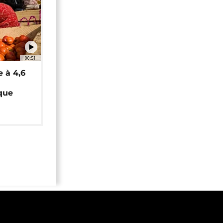
00:51
e à 4,6
que