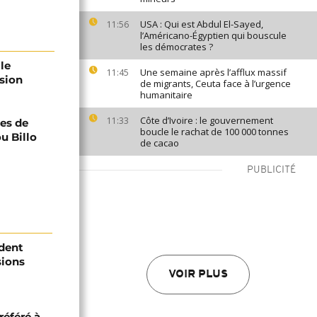
USA : Qui est Abdul El-Sayed,
11:56
l’Américano-Égyptien qui bouscule
les démocrates ?
le
Une semaine après l’afflux massif
11:45
sion
de migrants, Ceuta face à l’urgence
humanitaire
Côte d’Ivoire : le gouvernement
11:33
les de
boucle le rachat de 100 000 tonnes
 Billo
de cacao
PUBLICITÉ
ident
sions
VOIR PLUS
référé à