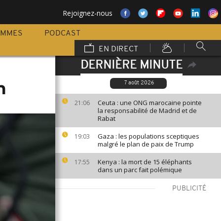
Rejoignez-nous
AMMES
PODCAST
EN DIRECT
DERNIÈRE MINUTE
m
7 août 2026
Ceuta : une ONG marocaine pointe
21:06
la responsabilité de Madrid et de
Rabat
Gaza : les populations sceptiques
19:03
malgré le plan de paix de Trump
Kenya : la mort de 15 éléphants
17:55
dans un parc fait polémique
PUBLICITÉ