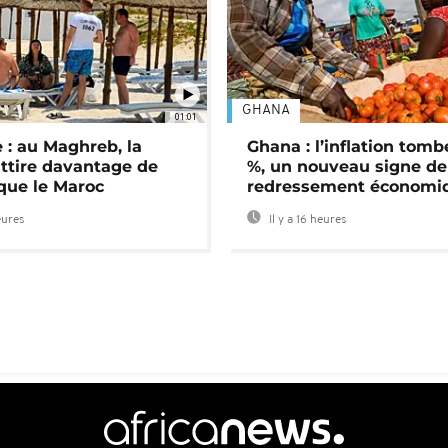
GHANA
01:01
 : au Maghreb, la
Ghana : l’inflation tomb
attire davantage de
%, un nouveau signe de
 que le Maroc
redressement économi
eures
Il y a 16 heures