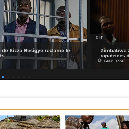
01:11
 de Kizza Besigye réclame le
Zimbabwe : 
ts
rapatriées
04/08 - 09:47