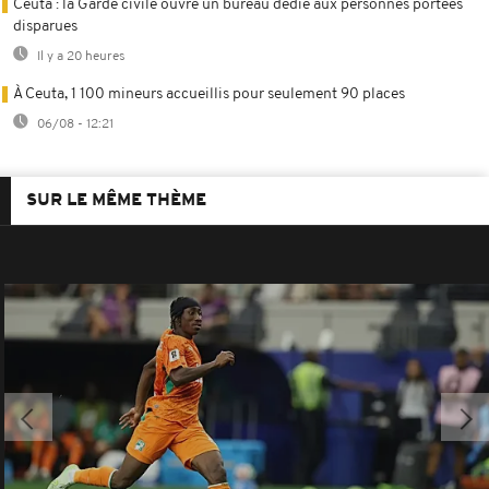
Ceuta : la Garde civile ouvre un bureau dédié aux personnes portées
disparues
Il y a 20 heures
À Ceuta, 1 100 mineurs accueillis pour seulement 90 places
06/08 - 12:21
SUR LE MÊME THÈME