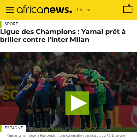
Passer
au
contenu
principal
SPORT
Ligue des Champions : Yamal prêt à
briller contre l'Inter Milan
ESPAGNE
Yamine Lamal relève la tête pendant une concertation des joueurs du FC Barcelone