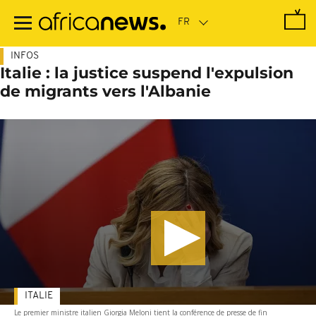
Passer
au
contenu
principal
INFOS
Italie : la justice suspend l'expulsion
de migrants vers l'Albanie
ITALIE
Le premier ministre italien Giorgia Meloni tient la conférence de presse de fin