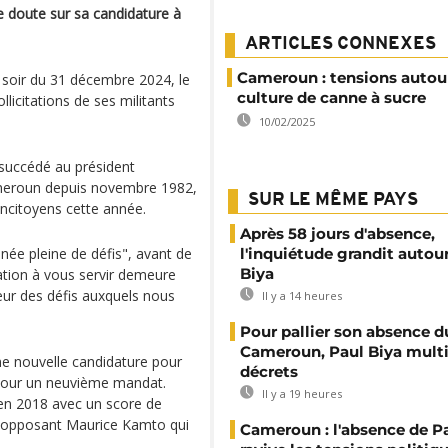
e doute sur sa candidature à
ARTICLES CONNEXES
Cameroun : tensions autour
 soir du 31 décembre 2024, le
culture de canne à sucre
llicitations de ses militants
10/02/2025
a succédé au président
meroun depuis novembre 1982,
SUR LE MÊME PAYS
oncitoyens cette année.
Après 58 jours d'absence,
nnée pleine de défis", avant de
l'inquiétude grandit autou
Biya
ation à vous servir demeure
leur des défis auxquels nous
Il y a 14 heures
Pour pallier son absence d
Cameroun, Paul Biya multip
e nouvelle candidature pour
décrets
 pour un neuvième mandat.
Il y a 19 heures
en 2018 avec un score de
l opposant Maurice Kamto qui
Cameroun : l'absence de P