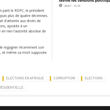
ravive les tensions politiq
28/07 - 10:19
n parti le RDPC, le président
uis plus de quatre décennies.
t d'atteinte aux droits de
ons, ajoutée à un
 en rien l'autorité absolue de
 de regagner récemment son
té, et même sa mort supposée.
ELECTIONS EN AFRIQUE
CORRUPTION
ELECTIONS
RÉSIDENTIELLE