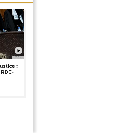
01:16
ustice :
e RDC-