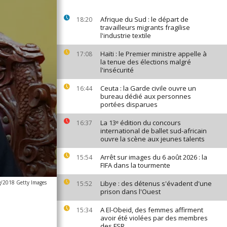
Afrique du Sud : le départ de
18:20
travailleurs migrants fragilise
l'industrie textile
Haïti : le Premier ministre appelle à
17:08
la tenue des élections malgré
l'insécurité
Ceuta : la Garde civile ouvre un
16:44
bureau dédié aux personnes
portées disparues
La 13ᵉ édition du concours
16:37
international de ballet sud-africain
ouvre la scène aux jeunes talents
Arrêt sur images du 6 août 2026 : la
15:54
FIFA dans la tourmente
/2018 Getty Images
Libye : des détenus s'évadent d'une
15:52
prison dans l'Ouest
A El-Obeid, des femmes affirment
15:34
avoir été violées par des membres
des FSR