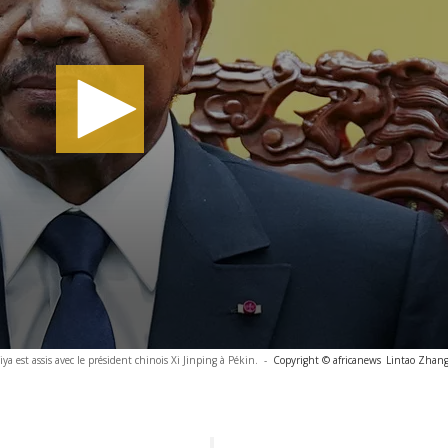
a est assis avec le président chinois Xi Jinping à Pékin.
-
Copyright © africanews
Lintao Zhang