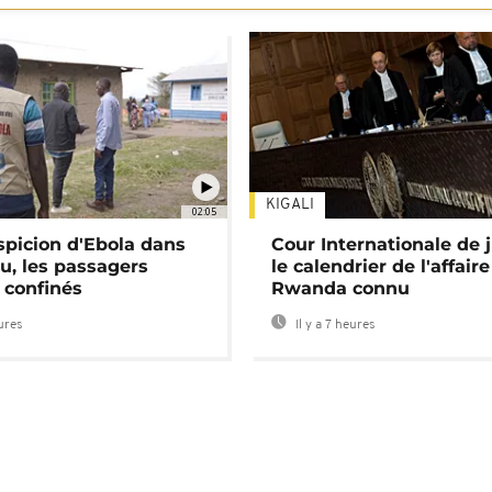
KIGALI
02:05
spicion d'Ebola dans
Cour Internationale de j
u, les passagers
le calendrier de l'affair
 confinés
Rwanda connu
eures
Il y a 7 heures