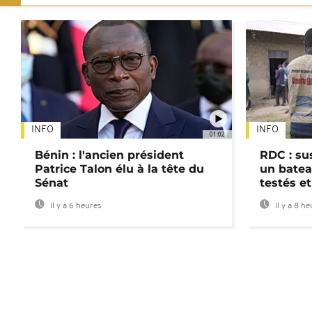
INFO
INFO
01:02
Bénin : l'ancien président
RDC : su
Patrice Talon élu à la tête du
un batea
Sénat
testés et
Il y a 6 heures
Il y a 8 h