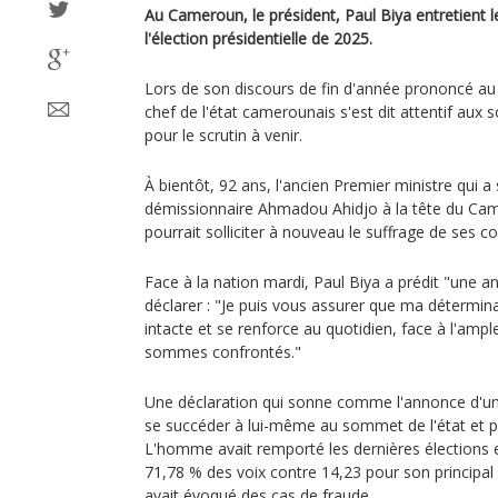
Au Cameroun, le président, Paul Biya entretient l
l'élection présidentielle de 2025.
Lors de son discours de fin d'année prononcé au
chef de l'état camerounais s'est dit attentif aux so
pour le scrutin à venir.
À bientôt, 92 ans, l'ancien Premier ministre qui 
démissionnaire Ahmadou Ahidjo à la tête du Ca
pourrait solliciter à nouveau le suffrage de ses c
Face à la nation mardi, Paul Biya a prédit "une a
déclarer : "Je puis vous assurer que ma détermin
intacte et se renforce au quotidien, face à l'amp
sommes confrontés."
Une déclaration qui sonne comme l'annonce d'un
se succéder à lui-même au sommet de l'état et
L'homme avait remporté les dernières élections 
71,78 % des voix contre 14,23 pour son principa
avait évoqué des cas de fraude.