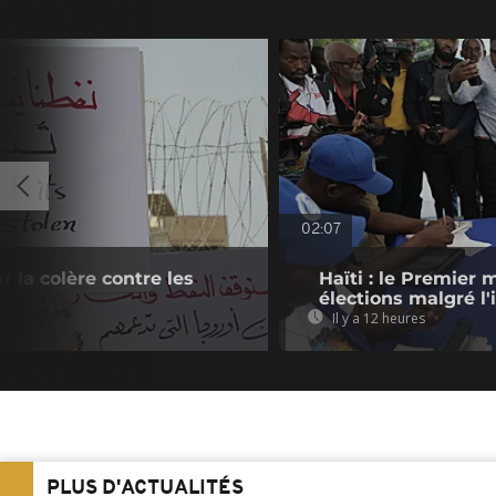
02:07
ar la colère contre les
Haïti : le Premier 
élections malgré l'
Il y a 12 heures
PLUS D'ACTUALITÉS