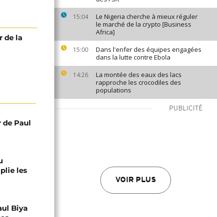
Le Nigeria cherche à mieux réguler
15:04
le marché de la crypto [Business
Africa]
 de la
Dans l'enfer des équipes engagées
15:00
dans la lutte contre Ebola
La montée des eaux des lacs
14:26
rapproche les crocodiles des
populations
PUBLICITÉ
r de Paul
u
lie les
VOIR PLUS
aul Biya