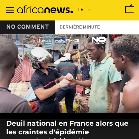
Passer
au
contenu
principal
NO COMMENT
DERNIÈRE MINUTE
0
seconds
Deuil national en France alors que
of
0
les craintes d'épidémie
seconds