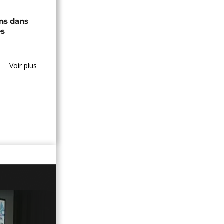
ons dans
es
Voir plus