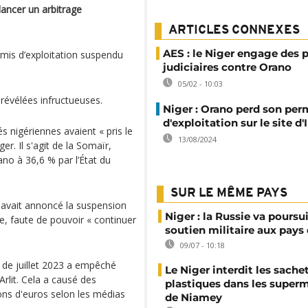
lancer un arbitrage
ARTICLES CONNEXES
AES : le Niger engage des 
mis d’exploitation suspendu
judiciaires contre Orano
05/02 - 10:03
révélées infructueuses.
Niger : Orano perd son per
d'exploitation sur le site d
 nigériennes avaient « pris le
13/08/2024
er. Il s'agit de la Somaïr,
ano à 36,6 % par l’État du
SUR LE MÊME PAYS
s avait annoncé la suspension
Niger : la Russie va poursu
re, faute de pouvoir « continuer
soutien militaire aux pays 
09/07 - 10:18
t de juillet 2023 a empêché
Le Niger interdit les sache
Arlit. Cela a causé des
plastiques dans les super
ons d'euros selon les médias
de Niamey