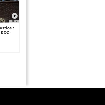
01:16
ustice :
e RDC-