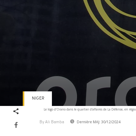
NIGER
Volume
Le logo d'Orano dans le quartier d'affaires de La Défense, en régi
90%
Dernière MAJ:
30/12/2024
By Ali Bamba