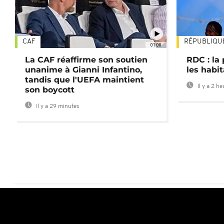
CAF
RÉPUBLIQU
01:00
La CAF réaffirme son soutien
RDC : la
unanime à Gianni Infantino,
les habi
tandis que l'UEFA maintient
Il y a 2 h
son boycott
Il y a 29 minutes