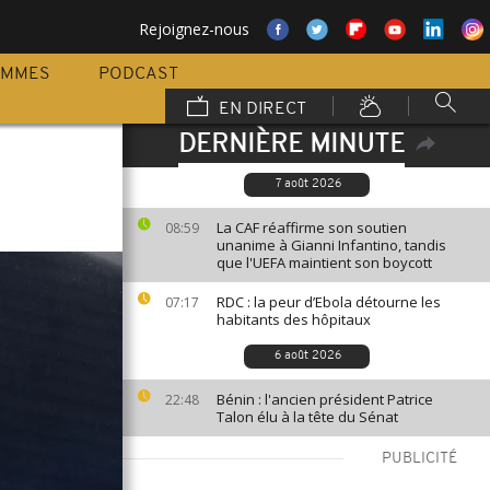
Rejoignez-nous
AMMES
PODCAST
EN DIRECT
DERNIÈRE MINUTE
7 août 2026
La CAF réaffirme son soutien
08:59
unanime à Gianni Infantino, tandis
que l'UEFA maintient son boycott
RDC : la peur d’Ebola détourne les
07:17
habitants des hôpitaux
6 août 2026
Bénin : l'ancien président Patrice
22:48
Talon élu à la tête du Sénat
PUBLICITÉ