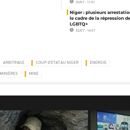
03/07 - 11:01
Niger : plusieurs arrestati
le cadre de la répression d
LGBTQ+
02/07 - 14:37
ARBITRAGE
COUP D'ETAT AU NIGER
ENERGIE
 MINIÈRES
MINE