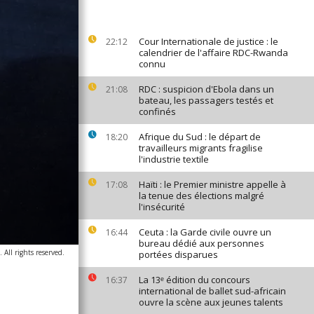
Cour Internationale de justice : le
22:12
calendrier de l'affaire RDC-Rwanda
connu
RDC : suspicion d'Ebola dans un
21:08
bateau, les passagers testés et
confinés
Afrique du Sud : le départ de
18:20
travailleurs migrants fragilise
l'industrie textile
Haïti : le Premier ministre appelle à
17:08
la tenue des élections malgré
l'insécurité
Ceuta : la Garde civile ouvre un
16:44
bureau dédié aux personnes
All rights reserved.
portées disparues
La 13ᵉ édition du concours
16:37
international de ballet sud-africain
ouvre la scène aux jeunes talents