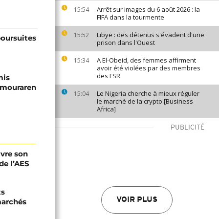
Arrêt sur images du 6 août 2026 : la
15:54
FIFA dans la tourmente
Libye : des détenus s'évadent d'une
15:52
poursuites
prison dans l'Ouest
A El-Obeid, des femmes affirment
15:34
avoir été violées par des membres
des FSR
mis
'Imouraren
Le Nigeria cherche à mieux réguler
15:04
le marché de la crypto [Business
Africa]
PUBLICITÉ
ivre son
de l’AES
ts
VOIR PLUS
marchés