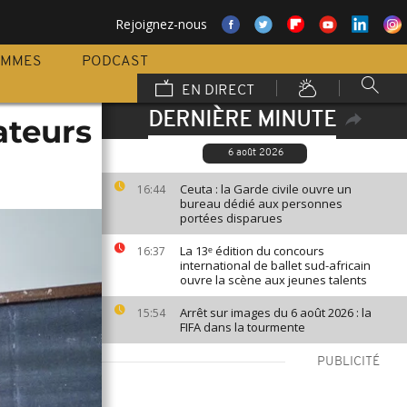
Rejoignez-nous
AMMES
PODCAST
EN DIRECT
DERNIÈRE MINUTE
ateurs
6 août 2026
Ceuta : la Garde civile ouvre un
16:44
bureau dédié aux personnes
portées disparues
La 13ᵉ édition du concours
16:37
international de ballet sud-africain
ouvre la scène aux jeunes talents
Arrêt sur images du 6 août 2026 : la
15:54
FIFA dans la tourmente
PUBLICITÉ