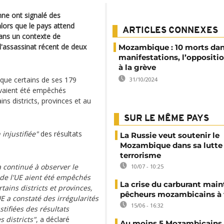
ne ont signalé des
lors que le pays attend
ARTICLES CONNEXES
dans un contexte de
 l'assassinat récent de deux
Mozambique : 10 morts dan
manifestations, l’oppositi
à la grève
que certains de ses 179
31/10/2024
avaient été empêchés
ns districts, provinces et au
SUR LE MÊME PAYS
 injustifiée"
des résultats
La Russie veut soutenir le
Mozambique dans sa lutte 
terrorisme
a continué à observer le
10/07 - 10:25
 de l'UE aient été empêchés
La crise du carburant main
ains districts et provinces,
pêcheurs mozambicains à 
E a constaté des irrégularités
15/06 - 16:32
tifiées des résultats
 districts"
, a déclaré
Au moins 5 Mozambicains 