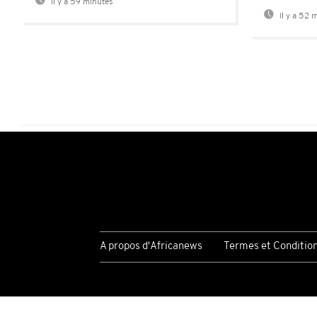
Il y a 59 minutes
Il y a 52 
A propos d'Africanews
Termes et Conditio