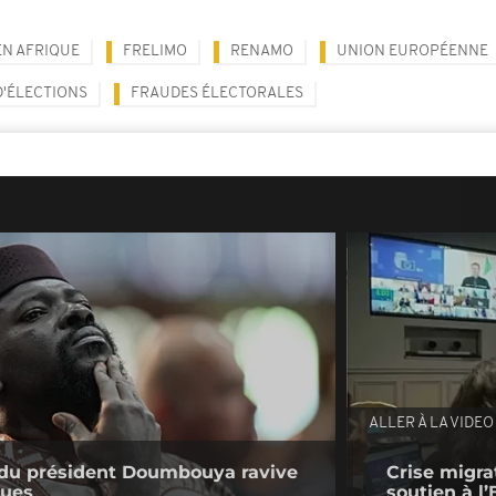
EN AFRIQUE
FRELIMO
RENAMO
UNION EUROPÉENNE
D'ÉLECTIONS
FRAUDES ÉLECTORALES
ALLER À LA VIDEO
e du président Doumbouya ravive
Crise migrat
ques
soutien à l