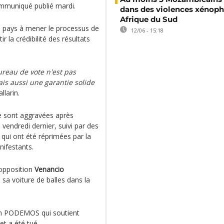
communiqué publié mardi.
dans des violences xénop
Afrique du Sud
u pays à mener le processus de
12/06 - 15:18
 la crédibilité des résultats
ureau de vote n'est pas
s aussi une garantie solide
llarin.
se sont aggravées après
 vendredi dernier, suivi par des
 qui ont été réprimées par la
nifestants.
'opposition
Venancio
é sa voiture de balles dans la
ion PODEMOS qui soutient
et a été tué.