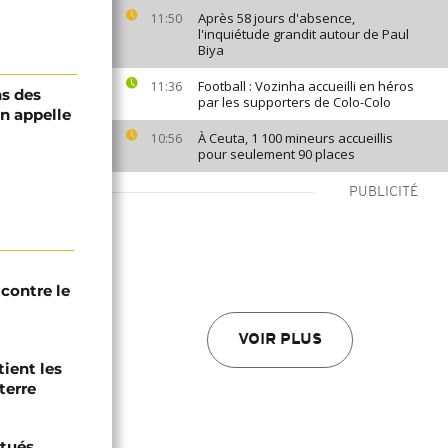
Après 58 jours d'absence,
11:50
l'inquiétude grandit autour de Paul
Biya
Football : Vozinha accueilli en héros
11:36
s des
par les supporters de Colo-Colo
on appelle
À Ceuta, 1 100 mineurs accueillis
10:56
pour seulement 90 places
PUBLICITÉ
contre le
VOIR PLUS
tient les
terre
tués