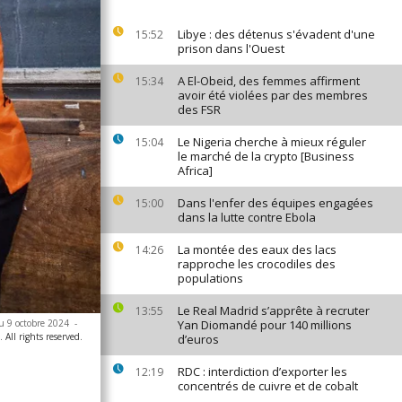
Libye : des détenus s'évadent d'une
15:52
prison dans l'Ouest
A El-Obeid, des femmes affirment
15:34
avoir été violées par des membres
des FSR
Le Nigeria cherche à mieux réguler
15:04
le marché de la crypto [Business
Africa]
Dans l'enfer des équipes engagées
15:00
dans la lutte contre Ebola
La montée des eaux des lacs
14:26
rapproche les crocodiles des
populations
Le Real Madrid s’apprête à recruter
13:55
u 9 octobre 2024
-
Yan Diomandé pour 140 millions
All rights reserved.
d’euros
RDC : interdiction d’exporter les
12:19
concentrés de cuivre et de cobalt