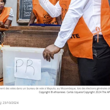
ment des votes dans un bureau de vote à Maputo, au Mozambique, lors des élections générales d
Copyright © africanews
Carlos Uqueio/Copyright 2024 The AP. 
J:
23/10/2024