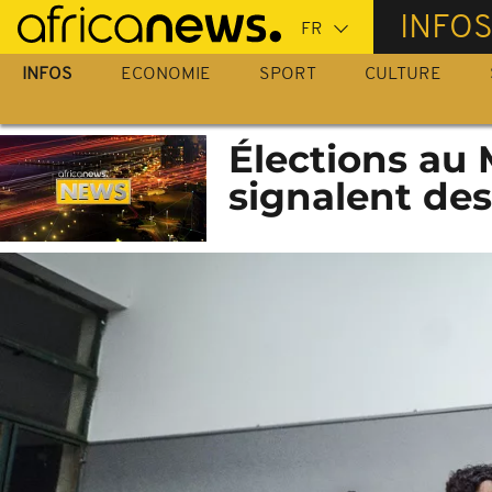
Passer
INFO
au
contenu
INFOS
ECONOMIE
SPORT
CULTURE
principal
Élections au
signalent des