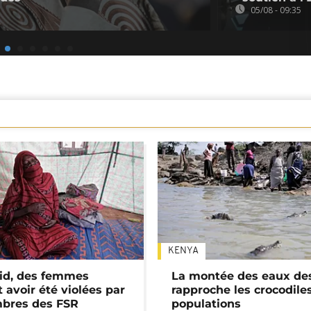
05/08 - 09:35
KENYA
id, des femmes
La montée des eaux des
 avoir été violées par
rapproche les crocodile
bres des FSR
populations