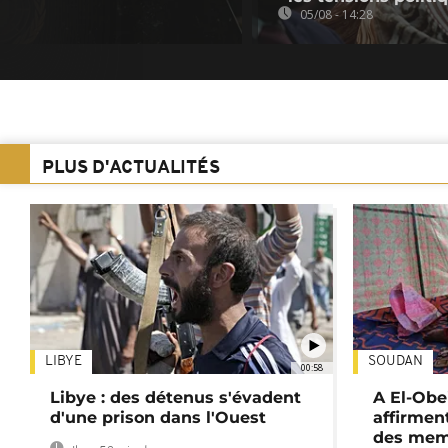
05/08 - 14:28
PLUS D'ACTUALITÉS
LIBYE
SOUDAN
00:58
Libye : des détenus s'évadent
A El-Obe
d'une prison dans l'Ouest
affirment
des mem