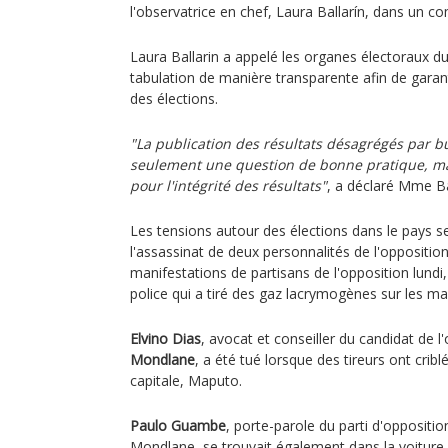
l'observatrice en chef, Laura Ballarín, dans un 
Laura Ballarin a appelé les organes électoraux d
tabulation de manière transparente afin de garantir
des élections.
"La publication des résultats désagrégés par b
seulement une question de bonne pratique, mai
pour l'intégrité des résultats"
, a déclaré Mme Ba
Les tensions autour des élections dans le pays 
l'assassinat de deux personnalités de l'opposition
manifestations de partisans de l'opposition lundi,
police qui a tiré des gaz lacrymogènes sur les ma
Elvino Dias
, avocat et conseiller du candidat de l
Mondlane
, a été tué lorsque des tireurs ont cribl
capitale, Maputo.
Paulo Guambe
, porte-parole du parti d'opposit
Mondlane, se trouvait également dans la voiture 