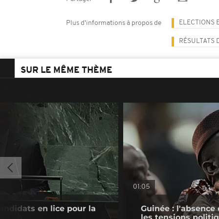
ELECTIONS 
Plus d'informations à propos de
RÉSULTATS 
SUR LE MÊME THÈME
01:05
andidats en lice pour la
Guinée : l'absenc
les tensions politi