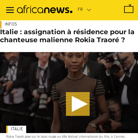
Passer
au
contenu
principal
INFOS
Italie : assignation à résidence pour la
chanteuse malienne Rokia Traoré ?
ITALIE
Rokia Traoré pose sur le tapis rouge au 68e festival international du film, à Cannes,