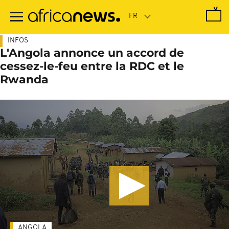
Passer
au
contenu
principal
INFOS
L'Angola annonce un accord de
cessez-le-feu entre la RDC et le
Rwanda
ANGOLA