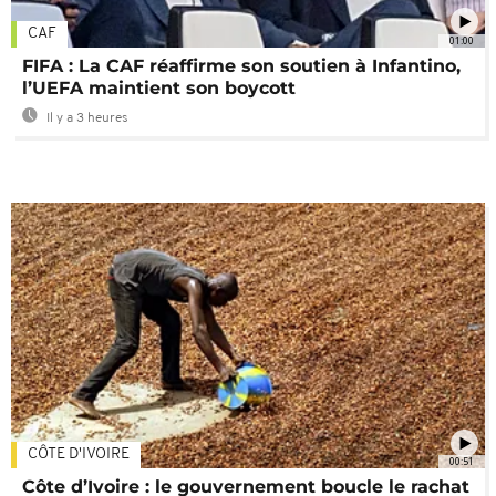
CAF
01:00
FIFA : La CAF réaffirme son soutien à Infantino,
l’UEFA maintient son boycott
Il y a 3 heures
CÔTE D'IVOIRE
00:51
Côte d’Ivoire : le gouvernement boucle le rachat