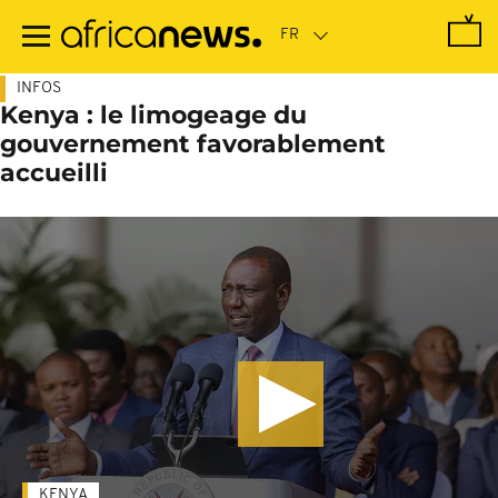
Passer
au
contenu
principal
INFOS
Kenya : le limogeage du
gouvernement favorablement
accueilli
KENYA