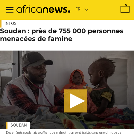
Passer
au
contenu
principal
INFOS
Soudan : près de 755 000 personnes
menacées de famine
SOUDAN
Des enfants soudanais souffrant de malnutrition sont traités dans une clinique de