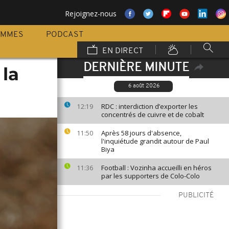
Rejoignez-nous
AMMES
PODCAST
EN DIRECT
DERNIÈRE MINUTE
 la
6 août 2026
RDC : interdiction d’exporter les
12:19
concentrés de cuivre et de cobalt
Après 58 jours d'absence,
11:50
l'inquiétude grandit autour de Paul
Biya
Football : Vozinha accueilli en héros
11:36
par les supporters de Colo-Colo
PUBLICITÉ