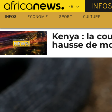
Passer
INFO
au
contenu
INFOS
ECONOMIE
SPORT
CULTURE
principal
Kenya : la co
hausse de mo