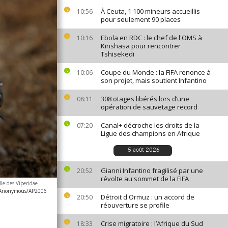
À Ceuta, 1 100 mineurs accueillis
10:56
pour seulement 90 places
Ebola en RDC : le chef de l'OMS à
10:16
Kinshasa pour rencontrer
Tshisekedi
Coupe du Monde : la FIFA renonce à
10:06
son projet, mais soutient Infantino
308 otages libérés lors d’une
08:11
opération de sauvetage record
Canal+ décroche les droits de la
07:20
Ligue des champions en Afrique
5 août 2026
Gianni Infantino fragilisé par une
20:52
révolte au sommet de la FIFA
le des Viperidae.
-
Anonymous/AP2006
Détroit d'Ormuz : un accord de
20:50
réouverture se profile
Crise migratoire : l’Afrique du Sud
18:33