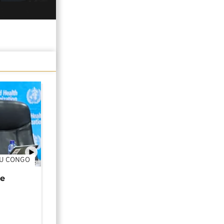
DU CONGO
01:02
de