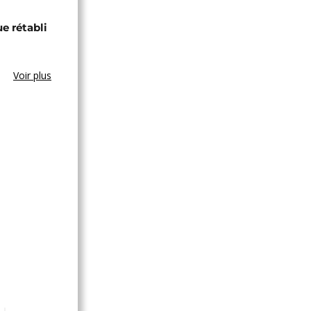
ue rétabli
Voir plus