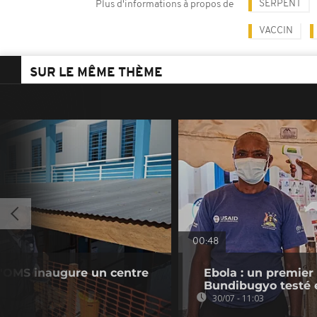
SERPENT
Plus d'informations à propos de
VACCIN
SUR LE MÊME THÈME
00:48
 l'OMS inaugure un centre
Ebola : un premier
Bundibugyo testé
30/07 - 11:03