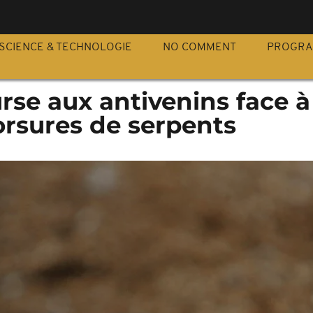
S
SCIENCE & TECHNOLOGIE
NO COMMENT
PROGR
urse aux antivenins face à
rsures de serpents