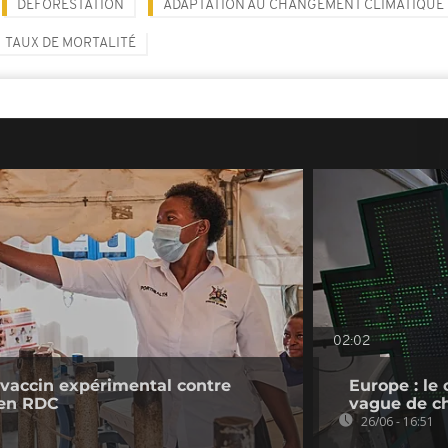
DÉFORESTATION
ADAPTATION AU CHANGEMENT CLIMATIQUE
TAUX DE MORTALITÉ
02:02
 vaccin expérimental contre
Europe : le
 en RDC
vague de c
26/06 - 16:51