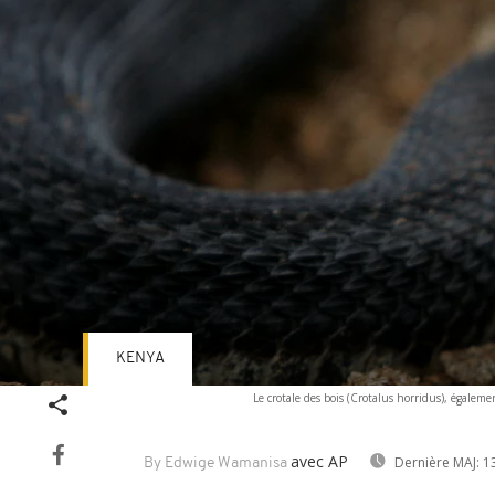
KENYA
Volume
Le crotale des bois (Crotalus horridus), égalem
90%
avec AP
Dernière MAJ:
13
By Edwige Wamanisa