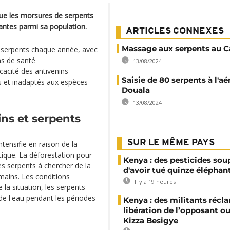
 que les morsures de serpents
antes parmi sa population.
ARTICLES CONNEXES
Massage aux serpents au C
 serpents chaque année, avec
ns de santé
13/08/2024
cacité des antivenins
Saisie de 80 serpents à l'a
s et inadaptés aux espèces
Douala
13/08/2024
ins et serpents
SUR LE MÊME PAYS
tensifie en raison de la
tique. La déforestation pour
Kenya : des pesticides so
 les serpents à chercher de la
d'avoir tué quinze éléphan
mains. Les conditions
Il y a 19 heures
la situation, les serpents
de l'eau pendant les périodes
Kenya : des militants récl
libération de l’opposant o
Kizza Besigye