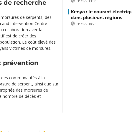
es de recherche
31/07 - 13:00
Kenya : le courant électriq
x morsures de serpents, des
dans plusieurs régions
h and Intervention Centre
31/07 - 10:25
n collaboration avec la
tif est de créer des
a population. Le coût élevé des
nyans victimes de morsures.
 prévention
n des communautés à la
sure de serpent, ainsi que sur
ppropriée des morsures de
e le nombre de décès et