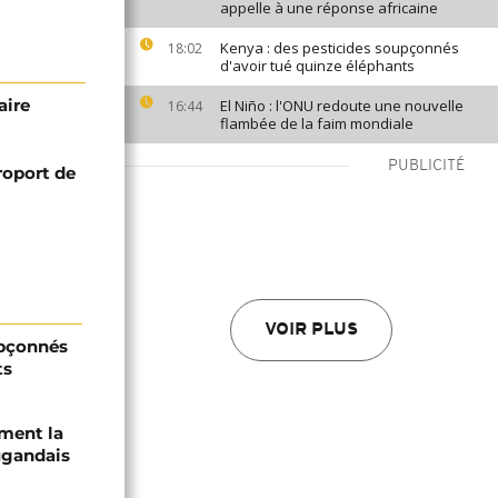
appelle à une réponse africaine
Kenya : des pesticides soupçonnés
18:02
d'avoir tué quinze éléphants
aire
El Niño : l'ONU redoute une nouvelle
16:44
flambée de la faim mondiale
PUBLICITÉ
éroport de
VOIR PLUS
upçonnés
ts
ament la
ugandais