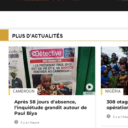
PLUS D'ACTUALITÉS
CAMEROUN
NIGÉRIA
02:03
Après 58 jours d'absence,
308 otag
l'inquiétude grandit autour de
opératio
Paul Biya
Il y a 1 he
Il y a 1 heure