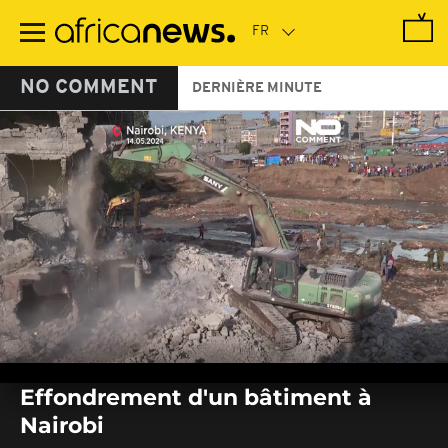
Passer
au
contenu
principal
NO COMMENT
DERNIÈRE MINUTE
0
of
Effondrement d'un bâtiment à
1
minute,
Nairobi
0