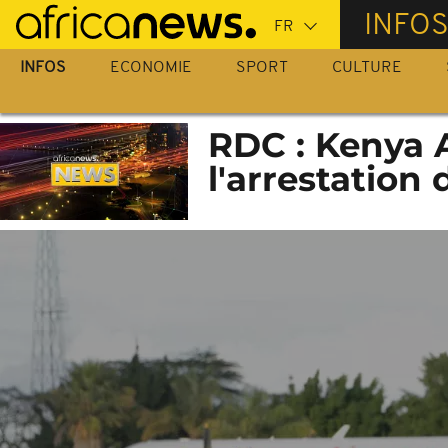
Passer
INFO
au
contenu
INFOS
ECONOMIE
SPORT
CULTURE
principal
RDC : Kenya 
l'arrestation