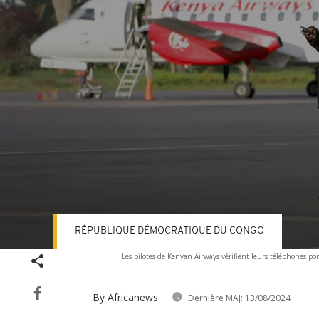
RÉPUBLIQUE DÉMOCRATIQUE DU CONGO
Volume
Les pilotes de Kenyan Airways vérifient leurs téléphones po
90%
By Africanews
Dernière MAJ:
13/08/2024