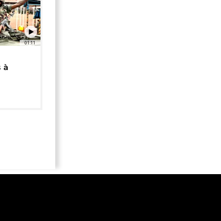
01:11
 à