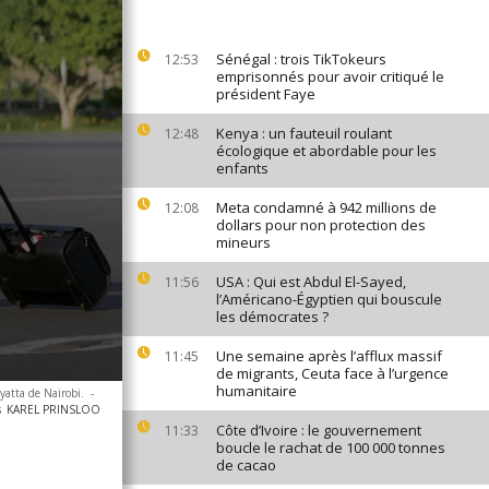
Sénégal : trois TikTokeurs
12:53
emprisonnés pour avoir critiqué le
président Faye
Kenya : un fauteuil roulant
12:48
écologique et abordable pour les
enfants
Meta condamné à 942 millions de
12:08
dollars pour non protection des
mineurs
USA : Qui est Abdul El-Sayed,
11:56
l’Américano-Égyptien qui bouscule
les démocrates ?
Une semaine après l’afflux massif
11:45
de migrants, Ceuta face à l’urgence
humanitaire
yatta de Nairobi.
-
s
KAREL PRINSLOO
Côte d’Ivoire : le gouvernement
11:33
boucle le rachat de 100 000 tonnes
de cacao