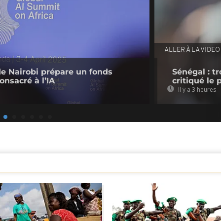
ALLER À LA VIDEO
de Nairobi prépare un fonds
Sénégal : t
onsacré à l’IA
critiqué le
Il y a 3 heures