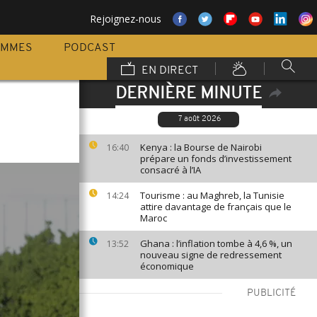
Rejoignez-nous
AMMES
PODCAST
EN DIRECT
DERNIÈRE MINUTE
7 août 2026
Kenya : la Bourse de Nairobi
16:40
prépare un fonds d’investissement
consacré à l’IA
Tourisme : au Maghreb, la Tunisie
14:24
attire davantage de français que le
Maroc
Ghana : l’inflation tombe à 4,6 %, un
13:52
nouveau signe de redressement
économique
PUBLICITÉ