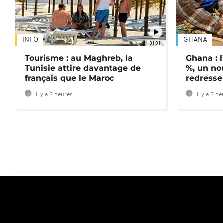
INFO
GHANA
01:01
Tourisme : au Maghreb, la
Ghana : l
Tunisie attire davantage de
%, un no
français que le Maroc
redress
Il y a 2 heures
Il y a 2 h