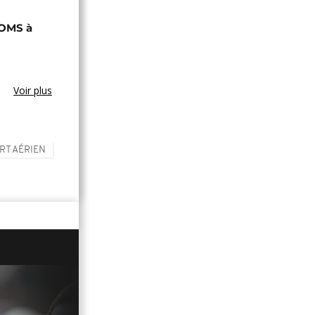
'OMS à
Voir plus
RT AÉRIEN