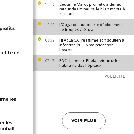
Ceuta : le Maroc promet d’aider au
11:16
retour des mineurs, le bilan monte à
80 morts
L’Ouganda autorise le déploiement
10:43
profits
de troupes à Gaza
FIFA : La CAF réaffirme son soutien à
08:59
Infantino, l’UEFA maintient son
boycott
bilité en
RDC : la peur d’Ebola détourne les
07:17
habitants des hôpitaux
PUBLICITÉ
urne les
VOIR PLUS
er les
 cobalt