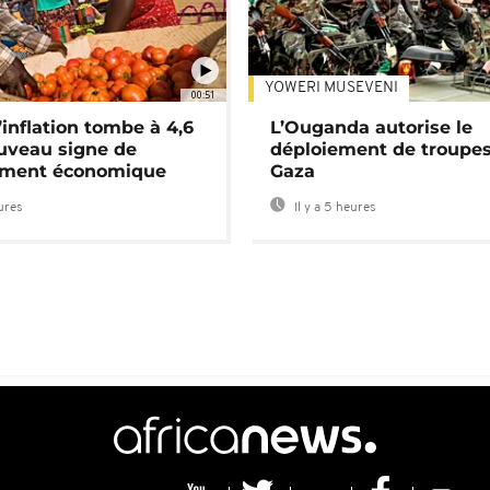
YOWERI MUSEVENI
00:51
’inflation tombe à 4,6
L’Ouganda autorise le
uveau signe de
déploiement de troupes
ement économique
Gaza
eures
Il y a 5 heures