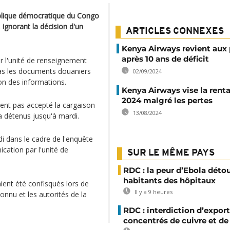
blique démocratique du Congo
ignorant la décision d'un
ARTICLES CONNEXES
Kenya Airways revient aux 
après 10 ans de déficit
r l'unité de renseignement
 pas les documents douaniers
02/09/2024
on des informations.
Kenya Airways vise la renta
2024 malgré les pertes
aient pas accepté la cargaison
13/08/2024
a détenus jusqu'à mardi.
udi dans le cadre de l'enquête
cation par l'unité de
SUR LE MÊME PAYS
RDC : la peur d’Ebola déto
habitants des hôpitaux
ient été confisqués lors de
Il y a 9 heures
connu et les autorités de la
RDC : interdiction d’export
concentrés de cuivre et de