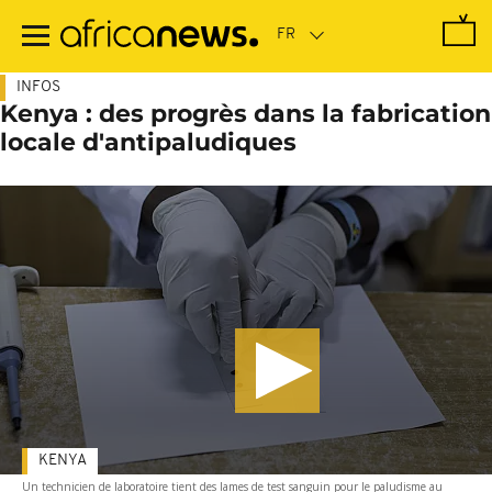
Passer
au
contenu
principal
INFOS
Kenya : des progrès dans la fabrication
locale d'antipaludiques
KENYA
Un technicien de laboratoire tient des lames de test sanguin pour le paludisme au