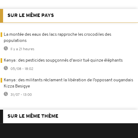
SUR LE MÊME PAYS
La montée des eaux des lacs rapproche les crocodiles des
populations
Il y a 21 heures
Kenya : des pesticides soupçonnés d'avoir tué quinze éléphants
05/08 - 18:02
Kenya : des militants réclament la libération de l’opposant ougandais
Kizza Besigye
31/07 - 13:00
SUR LE MÊME THÈME