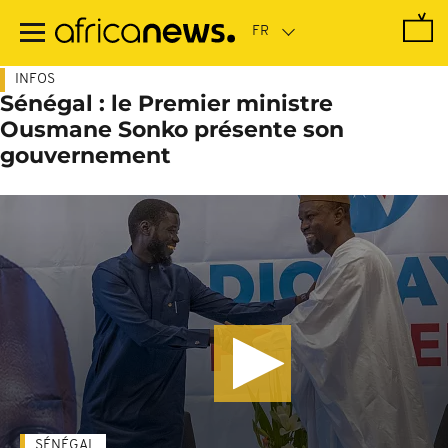
Passer
au
contenu
principal
INFOS
Sénégal : le Premier ministre
Ousmane Sonko présente son
gouvernement
SÉNÉGAL