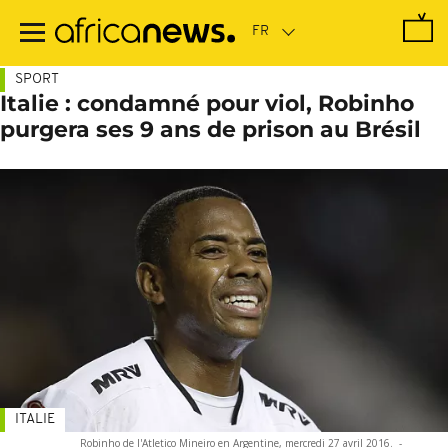
Passer
au
contenu
principal
SPORT
Italie : condamné pour viol, Robinho
purgera ses 9 ans de prison au Brésil
ITALIE
Robinho de l'Atletico Mineiro en Argentine, mercredi 27 avril 2016.
-