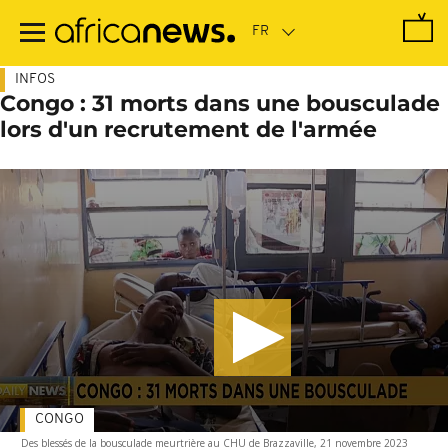
Passer
au
contenu
principal
INFOS
Congo : 31 morts dans une bousculade
lors d'un recrutement de l'armée
CONGO
Des blessés de la bousculade meurtrière au CHU de Brazzaville, 21 novembre 2023