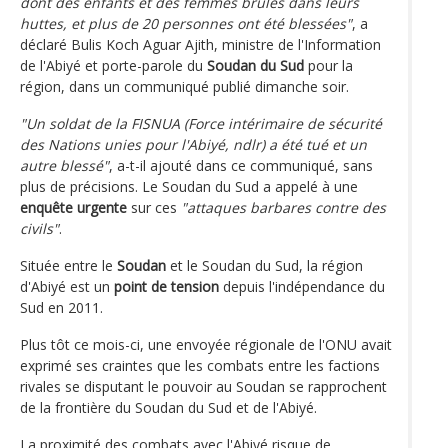
dont des enfants et des femmes brûlés dans leurs
huttes, et plus de 20 personnes ont été blessées"
, a
déclaré Bulis Koch Aguar Ajith, ministre de l'Information
de l'Abiyé et porte-parole du
Soudan du Sud
pour la
région, dans un communiqué publié dimanche soir.
"Un soldat de la FISNUA (Force intérimaire de sécurité
des Nations unies pour l'Abiyé, ndlr) a été tué et un
autre blessé"
, a-t-il ajouté dans ce communiqué, sans
plus de précisions. Le Soudan du Sud a appelé à une
enquête urgente
sur ces
"attaques barbares contre des
civils"
.
Située entre le
Soudan
et le Soudan du Sud, la région
d'Abiyé est un
point de tension
depuis l'indépendance du
Sud en 2011.
Plus tôt ce mois-ci, une envoyée régionale de l'ONU avait
exprimé ses craintes que les combats entre les factions
rivales se disputant le pouvoir au Soudan se rapprochent
de la frontière du Soudan du Sud et de l'Abiyé.
La proximité des combats avec l'Abiyé risque de