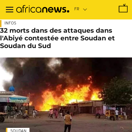
Passer
au
contenu
principal
INFOS
32 morts dans des attaques dans
l'Abiyé contestée entre Soudan et
Soudan du Sud
SOUDAN