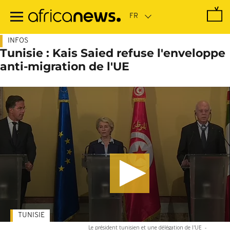
Passer
au
contenu
principal
INFOS
Tunisie : Kais Saied refuse l'enveloppe
anti-migration de l'UE
TUNISIE
Le président tunisien et une délégation de l'UE
-