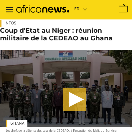
Passer
au
contenu
principal
INFOS
Coup d'Etat au Niger : réunion
militaire de la CEDEAO au Ghana
GHANA
Les chefs de la défense des pays de la CEDEAO, à l'exception du Mali, du Burkina