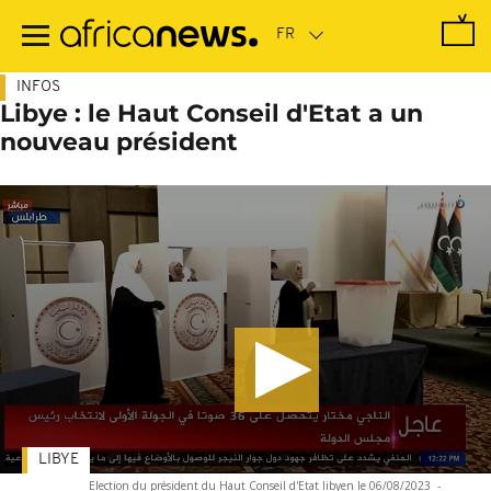
Passer
au
contenu
principal
INFOS
Libye : le Haut Conseil d'Etat a un
nouveau président
LIBYE
Election du président du Haut Conseil d'Etat libyen le 06/08/2023
-