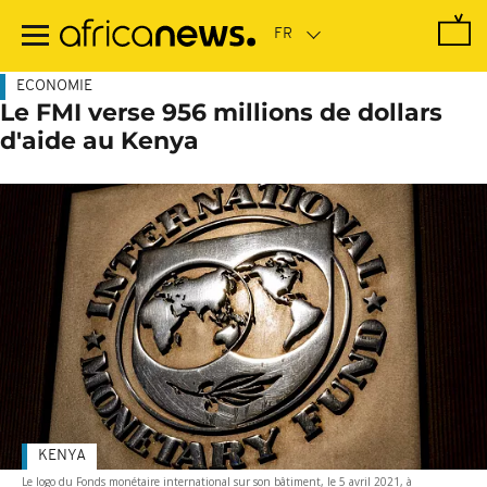
Passer
au
contenu
principal
ECONOMIE
Le FMI verse 956 millions de dollars
d'aide au Kenya
KENYA
Le logo du Fonds monétaire international sur son bâtiment, le 5 avril 2021, à