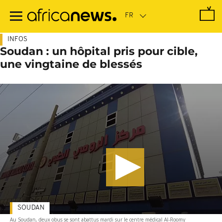
Passer
au
contenu
principal
INFOS
Soudan : un hôpital pris pour cible,
une vingtaine de blessés
SOUDAN
Au Soudan, deux obus se sont abattus mardi sur le centre médical Al-Roomy