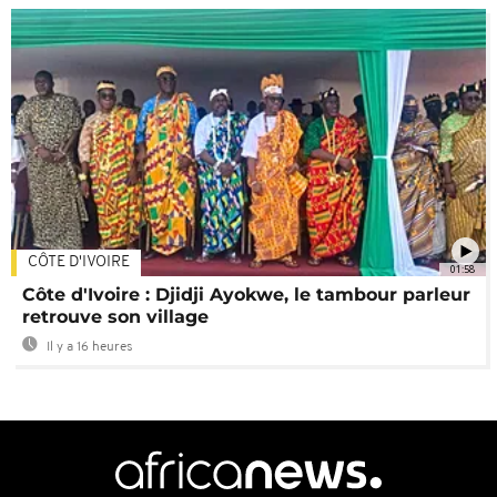
CÔTE D'IVOIRE
01:58
Côte d'Ivoire : Djidji Ayokwe, le tambour parleur
retrouve son village
Il y a 16 heures