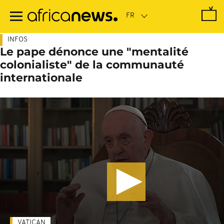
Passer
au
contenu
principal
INFOS
Le pape dénonce une "mentalité
colonialiste" de la communauté
internationale
VATICAN