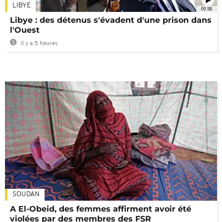
LIBYE
00:58
Libye : des détenus s'évadent d'une prison dans
l'Ouest
Il y a 5 heures
SOUDAN
A El-Obeid, des femmes affirment avoir été
violées par des membres des FSR