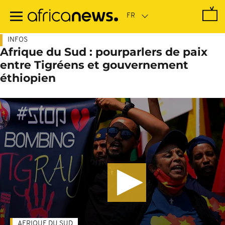
Passer
au
contenu
principal
INFOS
Afrique du Sud : pourparlers de paix
entre Tigréens et gouvernement
éthiopien
AFRIQUE DU SUD