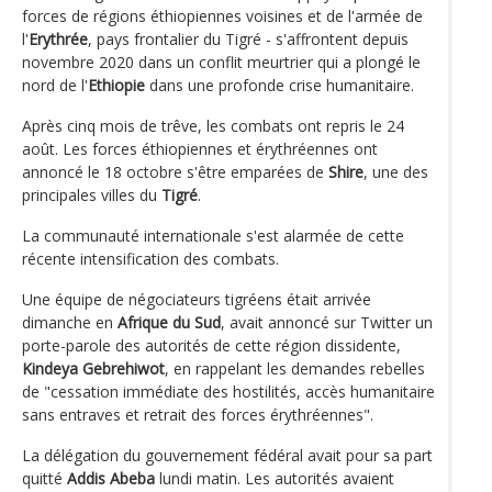
forces de régions éthiopiennes voisines et de l'armée de
l'
Erythrée
, pays frontalier du Tigré - s'affrontent depuis
novembre 2020 dans un conflit meurtrier qui a plongé le
nord de l'
Ethiopie
dans une profonde crise humanitaire.
Après cinq mois de trêve, les combats ont repris le 24
août. Les forces éthiopiennes et érythréennes ont
annoncé le 18 octobre s'être emparées de
Shire
, une des
principales villes du
Tigré
.
La communauté internationale s'est alarmée de cette
récente intensification des combats.
Une équipe de négociateurs tigréens était arrivée
dimanche en
Afrique du Sud
, avait annoncé sur Twitter un
porte-parole des autorités de cette région dissidente,
Kindeya Gebrehiwot
, en rappelant les demandes rebelles
de "cessation immédiate des hostilités, accès humanitaire
sans entraves et retrait des forces érythréennes".
La délégation du gouvernement fédéral avait pour sa part
quitté
Addis Abeba
lundi matin. Les autorités avaient