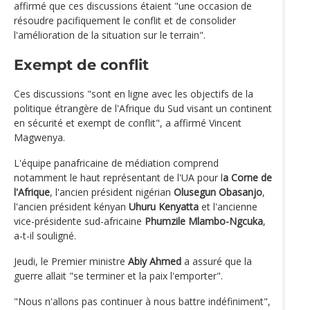
affirmé que ces discussions étaient "une occasion de
résoudre pacifiquement le conflit et de consolider
l'amélioration de la situation sur le terrain".
Exempt de conflit
Ces discussions "sont en ligne avec les objectifs de la
politique étrangère de l'Afrique du Sud visant un continent
en sécurité et exempt de conflit", a affirmé Vincent
Magwenya.
L'équipe panafricaine de médiation comprend
notamment le haut représentant de l'UA pour l
a Corne de
l'Afrique
, l'ancien président nigérian
Olusegun Obasanjo
,
l'ancien président kényan
Uhuru Kenyatta
et l'ancienne
vice-présidente sud-africaine
Phumzile Mlambo-Ngcuka
,
a-t-il souligné.
Jeudi, le Premier ministre
Abiy Ahmed
a assuré que la
guerre allait "se terminer et la paix l'emporter".
"Nous n'allons pas continuer à nous battre indéfiniment",