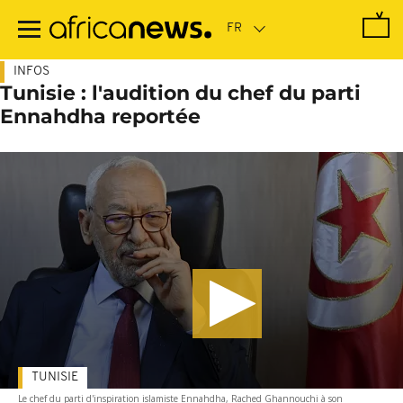
Passer
au
contenu
principal
INFOS
Tunisie : l'audition du chef du parti
Ennahdha reportée
TUNISIE
Le chef du parti d'inspiration islamiste Ennahdha, Rached Ghannouchi à son