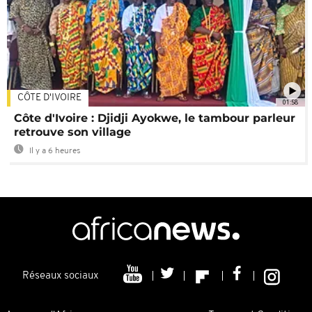
CÔTE D'IVOIRE
01:58
Côte d'Ivoire : Djidji Ayokwe, le tambour parleur
retrouve son village
Il y a 6 heures
Réseaux sociaux