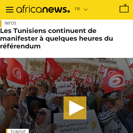
Passer
au
contenu
principal
INFOS
Les Tunisiens continuent de
manifester à quelques heures du
référendum
TUNISIE