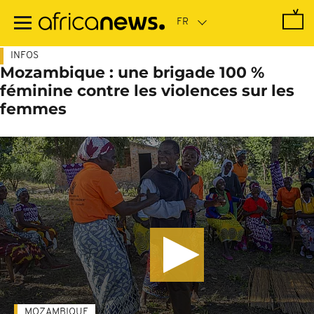
Passer
au
contenu
principal
INFOS
Mozambique : une brigade 100 %
féminine contre les violences sur les
femmes
MOZAMBIQUE