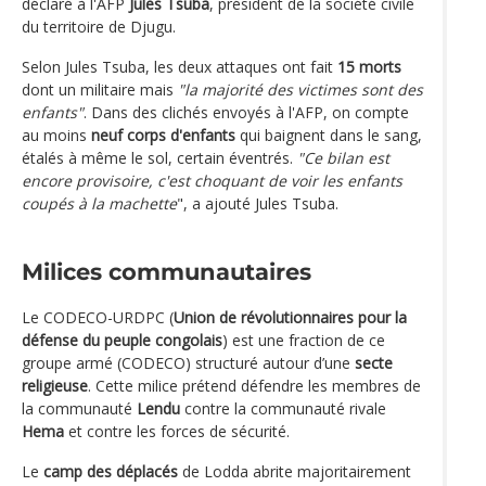
déclaré à l'AFP
Jules Tsuba
, président de la société civile
du territoire de Djugu.
Selon Jules Tsuba, les deux attaques ont fait
15 morts
dont un militaire mais
"la majorité des victimes sont des
enfants"
. Dans des clichés envoyés à l'AFP, on compte
au moins
neuf corps d'enfants
qui baignent dans le sang,
étalés à même le sol, certain éventrés.
"Ce bilan est
encore provisoire, c'est choquant de voir les enfants
coupés à la machette
", a ajouté Jules Tsuba.
Milices communautaires
Le CODECO-URDPC (
Union de révolutionnaires pour la
défense du peuple congolais
) est une fraction de ce
groupe armé (CODECO) structuré autour d’une
secte
religieuse
. Cette milice prétend défendre les membres de
la communauté
Lendu
contre la communauté rivale
Hema
et contre les forces de sécurité.
Le
camp des déplacés
de Lodda abrite majoritairement