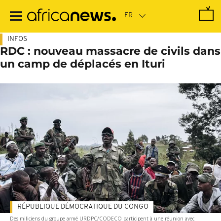
Passer
au
contenu
principal
INFOS
RDC : nouveau massacre de civils dans
un camp de déplacés en Ituri
RÉPUBLIQUE DÉMOCRATIQUE DU CONGO
Des miliciens du groupe armé URDPC/CODECO participent à une réunion avec