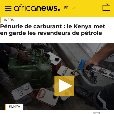
Passer
au
contenu
principal
INFOS
Pénurie de carburant : le Kenya met
en garde les revendeurs de pétrole
KENYA
Kenya
-