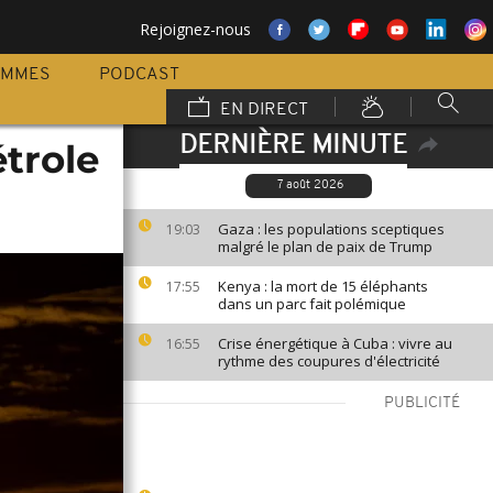
Rejoignez-nous
AMMES
PODCAST
EN DIRECT
DERNIÈRE MINUTE
étrole
7 août 2026
Gaza : les populations sceptiques
19:03
malgré le plan de paix de Trump
Kenya : la mort de 15 éléphants
17:55
dans un parc fait polémique
Crise énergétique à Cuba : vivre au
16:55
rythme des coupures d'électricité
PUBLICITÉ