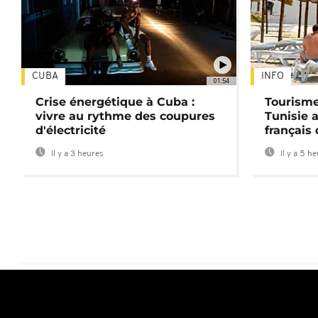
CUBA
INFO
01:54
Crise énergétique à Cuba :
Tourisme
vivre au rythme des coupures
Tunisie 
d'électricité
français
Il y a 3 heures
Il y a 5 h