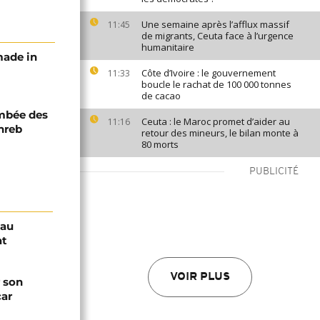
Une semaine après l’afflux massif
11:45
de migrants, Ceuta face à l’urgence
humanitaire
made in
Côte d’Ivoire : le gouvernement
11:33
boucle le rachat de 100 000 tonnes
de cacao
ambée des
Ceuta : le Maroc promet d’aider au
11:16
hreb
retour des mineurs, le bilan monte à
80 morts
PUBLICITÉ
sau
at
VOIR PLUS
 son
car