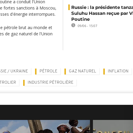
Poutine a conduit l'Union
Russie : la présidente tan
de fortes sanctions à Moscou,
Suluhu Hassan reçue par V
russes d'énergie interrompues.
Poutine
09/06 - 15:07
de pétrole brut au monde et
s de gaz naturel de l'Union
SIE / UKRAINE
PÉTROLE
GAZ NATUREL
INFLATION
TROLIER
INDUSTRIE PÉTROLIÈRE