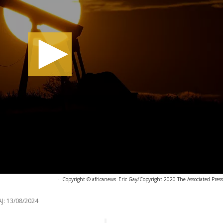
-
Copyright © africanews
Eric Gay/Copyright 2020 The Associated Press.
J:
13/08/2024