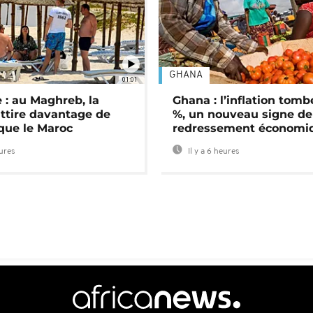
GHANA
01:01
 : au Maghreb, la
Ghana : l’inflation tomb
attire davantage de
%, un nouveau signe de
 que le Maroc
redressement économi
eures
Il y a 6 heures