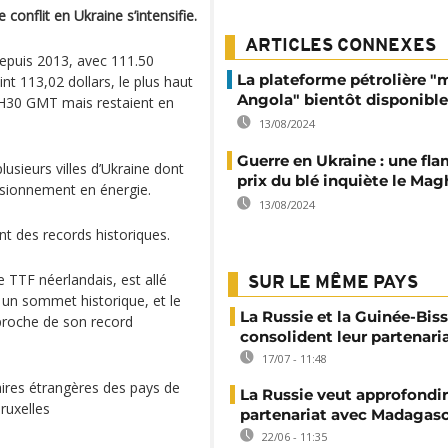
onflit en Ukraine s’intensifie.
ARTICLES CONNEXES
depuis 2013, avec 111.50
La plateforme pétrolière "
nt 113,02 dollars, le plus haut
Angola" bientôt disponible
1H30 GMT mais restaient en
13/08/2024
Guerre en Ukraine : une fl
lusieurs villes d’Ukraine dont
prix du blé inquiète le Mag
visionnement en énergie.
13/08/2024
nt des records historiques.
 TTF néerlandais, est allé
SUR LE MÊME PAYS
un sommet historique, et le
La Russie et la Guinée-Bis
 proche de son record
consolident leur partenari
17/07 - 11:48
aires étrangères des pays de
La Russie veut approfondir
Bruxelles
partenariat avec Madagas
22/06 - 11:35