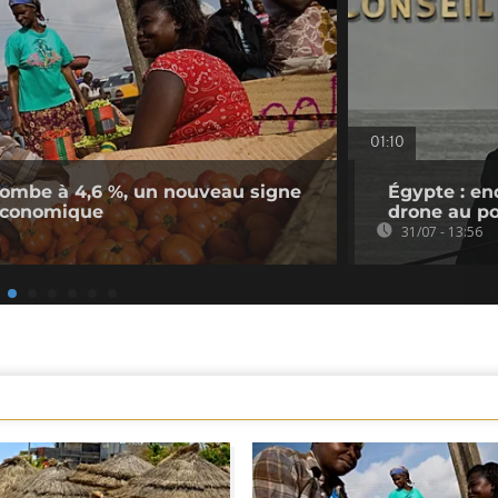
01:10
n tombe à 4,6 %, un nouveau signe
Égypte : en
économique
drone au po
31/07 - 13:56