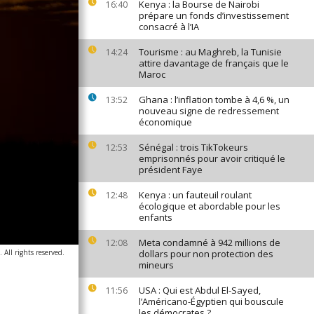
Kenya : la Bourse de Nairobi
16:40
prépare un fonds d’investissement
consacré à l’IA
Tourisme : au Maghreb, la Tunisie
14:24
attire davantage de français que le
Maroc
Ghana : l’inflation tombe à 4,6 %, un
13:52
nouveau signe de redressement
économique
Sénégal : trois TikTokeurs
12:53
emprisonnés pour avoir critiqué le
président Faye
Kenya : un fauteuil roulant
12:48
écologique et abordable pour les
enfants
Meta condamné à 942 millions de
12:08
 All rights reserved.
dollars pour non protection des
mineurs
USA : Qui est Abdul El-Sayed,
11:56
l’Américano-Égyptien qui bouscule
les démocrates ?