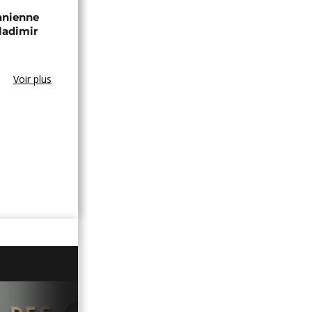
zanienne
ladimir
Voir plus