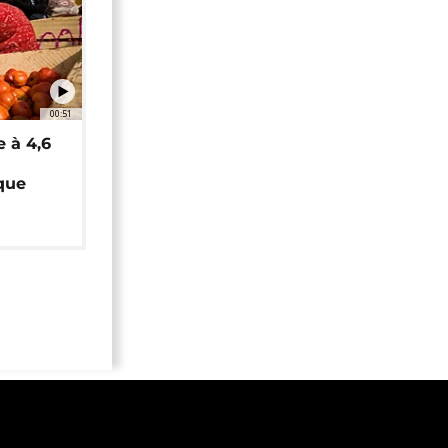
00:51
e à 4,6
que