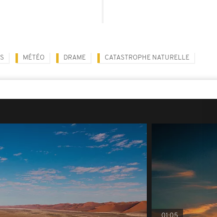
S
MÉTÉO
DRAME
CATASTROPHE NATURELLE
01:05