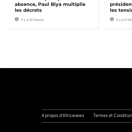
absence, Paul Biya multiplie
préside
les décrets
les tensi
Il y a 10 heures
Il y a 11 h
A propos d'Africanews
Termes et Conditio