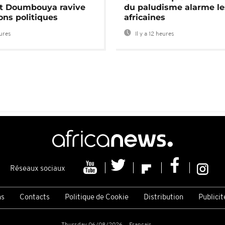
nt Doumbouya ravive
du paludisme alarme les
ons politiques
africaines
eures
Il y a 12 heures
Réseaux sociaux
ns
Contacts
Politique de Cookie
Distribution
Publicit
Thursday 06/08/2026