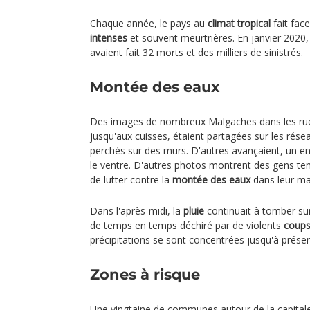
Chaque année, le pays au
climat tropical
fait fac
intenses
et souvent meurtrières. En janvier 2020, 
avaient fait 32 morts et des milliers de sinistrés.
Montée des eaux
Des images de nombreux Malgaches dans les ru
jusqu'aux cuisses, étaient partagées sur les rése
perchés sur des murs. D'autres avançaient, un en
le ventre. D'autres photos montrent des gens ten
de lutter contre la
montée des eaux
dans leur ma
Dans l'après-midi, la
pluie
continuait à tomber sur 
de temps en temps déchiré par de violents
coups
précipitations se sont concentrées jusqu'à présent 
Zones à risque
Une vingtaine de communes autour de la capital