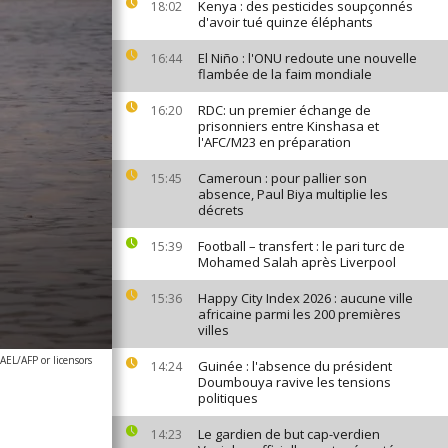
Kenya : des pesticides soupçonnés
18:02
d'avoir tué quinze éléphants
El Niño : l'ONU redoute une nouvelle
16:44
flambée de la faim mondiale
RDC: un premier échange de
16:20
prisonniers entre Kinshasa et
l'AFC/M23 en préparation
Cameroun : pour pallier son
15:45
absence, Paul Biya multiplie les
décrets
Football – transfert : le pari turc de
15:39
Mohamed Salah après Liverpool
Happy City Index 2026 : aucune ville
15:36
africaine parmi les 200 premières
villes
L/AFP or licensors
Guinée : l'absence du président
14:24
Doumbouya ravive les tensions
politiques
Le gardien de but cap-verdien
14:23