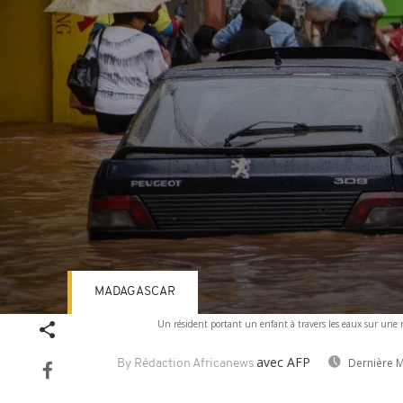
MADAGASCAR
Volume
Un résident portant un enfant à travers les eaux sur une r
90%
avec AFP
Dernière M
By Rédaction Africanews