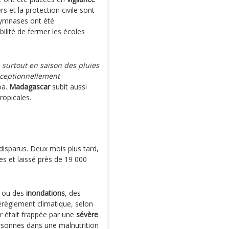
s et la protection civile sont
gymnases ont été
bilité de fermer les écoles
 surtout en saison des pluies
exceptionnellement
oa.
Madagascar
subit aussi
ropicales.
 disparus. Deux mois plus tard,
s et laissé près de 19 000
ou des
inondations
, des
règlement climatique, selon
r était frappée par une
sévère
ersonnes dans une malnutrition