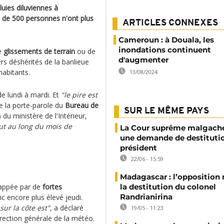
uies diluviennes à
s de 500 personnes n'ont plus
ARTICLES CONNEXES
Cameroun : à Douala, les
inondations continuent
de
glissements de terrain
ou de
d'augmenter
s déshérités de la banlieue
habitants.
13/08/2024
e lundi à mardi. Et
"le pire est
e la porte-parole du
Bureau de
SUR LE MÊME PAYS
u ministère de l'Intérieur,
out au long du mois de
La Cour suprême malgache
une demande de destituti
président
22/06 - 15:59
Madagascar : l’opposition
appée par de
fortes
la destitution du colonel
Randrianirina
c encore plus élevé jeudi.
ur la côte est"
, a déclaré
19/05 - 11:23
direction générale de la météo.