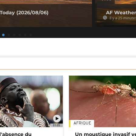
Today (2026/08/06)
AF Weather
Il y a 25 minute
AFRIQUE
01:05
 l'absence du
Un moustique invasif v