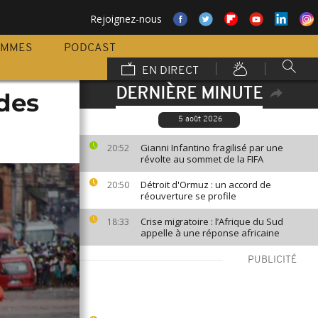
Rejoignez-nous
AMMES
PODCAST
EN DIRECT
DERNIÈRE MINUTE
des
5 août 2026
Gianni Infantino fragilisé par une
20:52
révolte au sommet de la FIFA
Détroit d'Ormuz : un accord de
20:50
réouverture se profile
Crise migratoire : l’Afrique du Sud
18:33
appelle à une réponse africaine
PUBLICITÉ