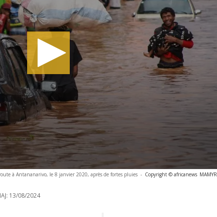
oute à Antananarivo, le 8 janvier 2020, après de fortes pluies
-
Copyright © africanews
MAMYRAE
AJ:
13/08/2024