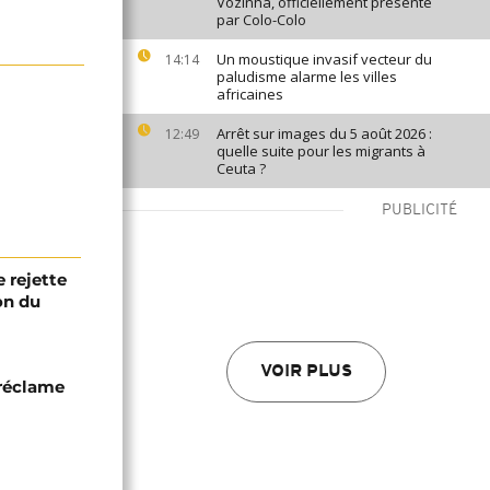
Vozinha, officiellement présenté
par Colo-Colo
Un moustique invasif vecteur du
14:14
paludisme alarme les villes
africaines
Arrêt sur images du 5 août 2026 :
12:49
quelle suite pour les migrants à
Ceuta ?
PUBLICITÉ
 rejette
on du
VOIR PLUS
 réclame