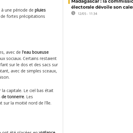
Madagascar : la commissi
électorale dévoile son cale
e à une période de
pluies
12/05 - 11:34
de fortes précipitations
es, avec de
l'eau boueuse
aux sociaux. Certains restaient
fant sur le dos et des sacs sur
tant, avec de simples sceaux,
ison.
la capitale. Le ciel bas était
 de tonnerre
. Les
sur la moitié nord de l'île.
e ont été placées en
vigilance