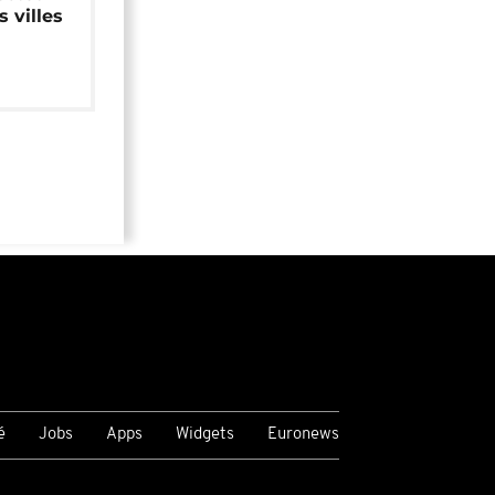
 villes
é
Jobs
Apps
Widgets
Euronews