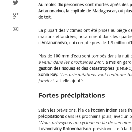
Au moins dix personnes sont mortes après des pl
Antananarivo, la capitale de Madagascar, où plu
de toit.
La plupart des victimes ont été prises au piège 
maisons effondrées, notamment dans les quartier
d'
Antananarivo
, qui compte près de 1,3 million d'
Plus de
100 mm d'eau
sont tombés dans la nuit d
à venir dans les prochaines 24h"
, a mis en gard
gestion des risques et des catastrophes
(BNGRC) d
Sonia Ray
.
"Les précipitations vont continuer t
janvier"
, a-t-elle ajouté.
Fortes précipitations
Selon les prévisions, l'île de l'
océan Indien
sera fr
précipitations
dans les prochains jours, avec un pi
"Nous prévoyons un cyclone en fin de semaine s
Lovandrainy Ratovoharisoa
, prévisionniste à la 