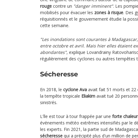
rouge
contre un
"danger imminent"
. Les pompier
mobilisés pour évacuer les
zones à risque
. Des 
réquisitionnés et le gouvernement étudie la possi
cette semaine.
"Les inondations sont courantes à Madagascar,
entre octobre et avril. Mais hier elles étaient 
abondantes"
, explique Lovandrainy Ratovoharis
régulièrement des cyclones ou autres tempêtes t
Sécheresse
En 2018, le
cyclone Ava
avait fait 51 morts et 22
la tempête tropicale
Eliakim
avait tué 20 personne
sinistrés.
L'île est tour à tour frappée par une
forte chaleur
événements météo extrêmes intensifiés par le dé
les experts. Fin 2021, la partie sud de Madagasca
sécheresse
qui a précipité plus d'un million de p