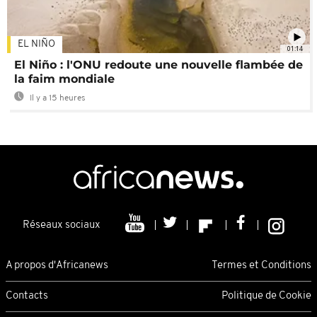
EL NIÑO
01:14
El Niño : l'ONU redoute une nouvelle flambée de
la faim mondiale
Il y a 15 heures
Réseaux sociaux
A propos d'Africanews
Termes et Conditions
Contacts
Politique de Cookie