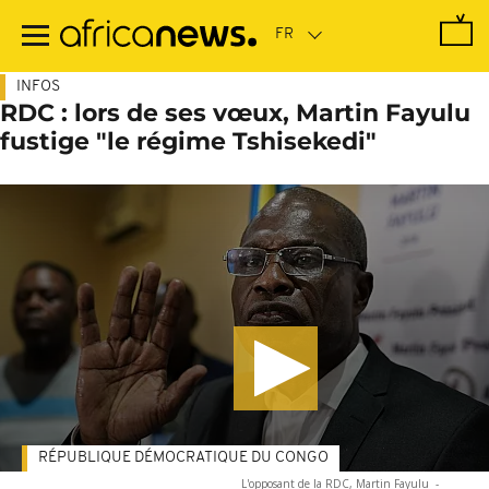
Passer
au
contenu
principal
INFOS
RDC : lors de ses vœux, Martin Fayulu
fustige "le régime Tshisekedi"
RÉPUBLIQUE DÉMOCRATIQUE DU CONGO
L'opposant de la RDC, Martin Fayulu
-