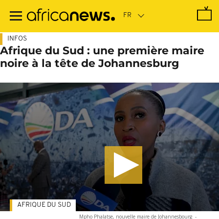
Passer
au
contenu
principal
INFOS
Afrique du Sud : une première maire
noire à la tête de Johannesburg
AFRIQUE DU SUD
Mpho Phalatse, nouvelle maire de Johannesbourg
-