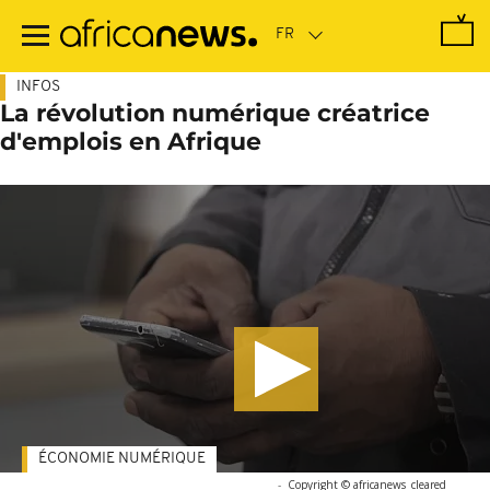
Passer
au
contenu
principal
INFOS
La révolution numérique créatrice
d'emplois en Afrique
ÉCONOMIE NUMÉRIQUE
-
Copyright © africanews
cleared