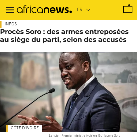
Passer
au
contenu
principal
INFOS
Procès Soro : des armes entreposées
au siège du parti, selon des accusés
CÔTE D'IVOIRE
L'ancien Premier ministre ivoirien Guillaume Soro
-