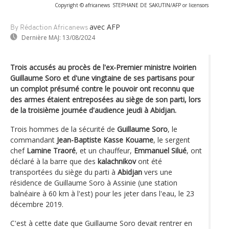
Copyright © africanews
STEPHANE DE SAKUTIN/AFP or licensors
avec AFP
By Rédaction Africanews
Dernière MAJ:
13/08/2024
Trois accusés au procès de l'ex-Premier ministre ivoirien
Guillaume Soro et d'une vingtaine de ses partisans pour
un complot présumé contre le pouvoir ont reconnu que
des armes étaient entreposées au siège de son parti, lors
de la troisième journée d'audience jeudi à Abidjan.
Trois hommes de la sécurité de
Guillaume Soro
, le
commandant
Jean-Baptiste Kasse Kouame
, le sergent
chef
Lamine Traoré
, et un chauffeur,
Emmanuel Silué
, ont
déclaré à la barre que des
kalachnikov
ont été
transportées du siège du parti à
Abidjan
vers une
résidence de Guillaume Soro à Assinie (une station
balnéaire à 60 km à l'est) pour les jeter dans l'eau, le 23
décembre 2019.
C'est à cette date que Guillaume Soro devait rentrer en