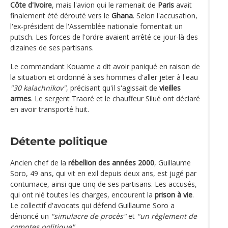
Côte d'Ivoire
, mais l'avion qui le ramenait de
Paris
avait
finalement été dérouté vers le
Ghana
. Selon l'accusation,
l'ex-président de l'Assemblée nationale fomentait un
putsch. Les forces de l'ordre avaient arrêté ce jour-là des
dizaines de ses partisans.
Le commandant Kouame a dit avoir paniqué en raison de
la situation et ordonné à ses hommes d'aller jeter à l'eau
"30 kalachnikov"
, précisant qu'il s'agissait de
vieilles
armes
. Le sergent Traoré et le chauffeur Silué ont déclaré
en avoir transporté huit.
Détente politique
Ancien chef de la
rébellion des années 2000
, Guillaume
Soro, 49 ans, qui vit en exil depuis deux ans, est jugé par
contumace, ainsi que cinq de ses partisans. Les accusés,
qui ont nié toutes les charges, encourent la
prison à vie
.
Le collectif d'avocats qui défend Guillaume Soro a
dénoncé un
"simulacre de procès"
et
"un règlement de
comptes politique"
.