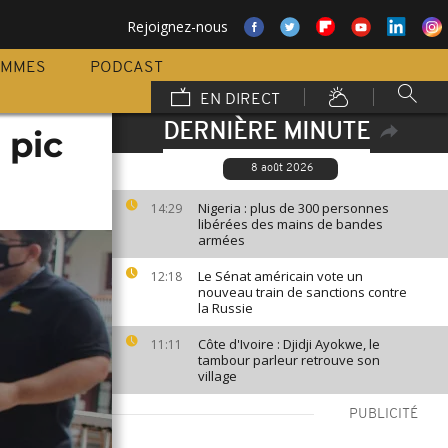
Rejoignez-nous
AMMES
PODCAST
EN DIRECT
DERNIÈRE MINUTE
 pic
8 août 2026
Nigeria : plus de 300 personnes
14:29
libérées des mains de bandes
armées
Le Sénat américain vote un
12:18
nouveau train de sanctions contre
la Russie
Côte d'Ivoire : Djidji Ayokwe, le
11:11
tambour parleur retrouve son
village
PUBLICITÉ