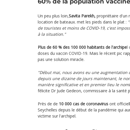
60% de la population vaccin
Un peu plus loin,
Savita Parekh,
propriétaire d'un 
location de bateaux. met les pieds dans le plat :
"
de touristes et moins de COVID-19, c'est impossi
à la situation."
Plus de 60 % des 100 000 habitants de l'archipe
l
doses du vaccin COVID-19. Mais le récent pic rapp
pas une solution miracle.
"Début mai, nous avons eu une augmentation 
depuis une dizaine de jours maintenant, le n
manière significative et en premier lieu le no
félicite Dr Jude Gedeon, commissaire à la santé 
Près de de
10 000 cas de coronavirus
ont officie
Seychelles depuis le début de la pandémie qui aur
victime sur l'archipel.