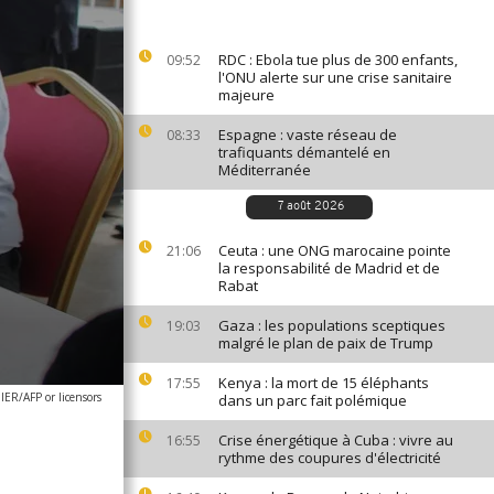
RDC : Ebola tue plus de 300 enfants,
09:52
l'ONU alerte sur une crise sanitaire
majeure
Espagne : vaste réseau de
08:33
trafiquants démantelé en
Méditerranée
7 août 2026
Ceuta : une ONG marocaine pointe
21:06
la responsabilité de Madrid et de
Rabat
Gaza : les populations sceptiques
19:03
malgré le plan de paix de Trump
Kenya : la mort de 15 éléphants
17:55
ER/AFP or licensors
dans un parc fait polémique
Crise énergétique à Cuba : vivre au
16:55
rythme des coupures d'électricité