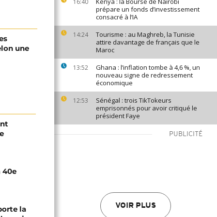
Kenya : la Bourse de Nairobi
16:40
prépare un fonds d’investissement
consacré à l’IA
Tourisme : au Maghreb, la Tunisie
14:24
es
attire davantage de français que le
elon une
Maroc
Ghana : l’inflation tombe à 4,6 %, un
13:52
nouveau signe de redressement
économique
Sénégal : trois TikTokeurs
12:53
emprisonnés pour avoir critiqué le
président Faye
ent
e
PUBLICITÉ
a 40e
VOIR PLUS
orte la