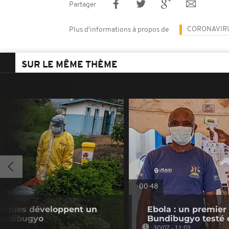
Partager
CORONAVIR
Plus d'informations à propos de
SUR LE MÊME THÈME
00:48
nniques développent un
Ebola : un premier
Bundibugyo
Bundibugyo testé
30/07 - 11:03