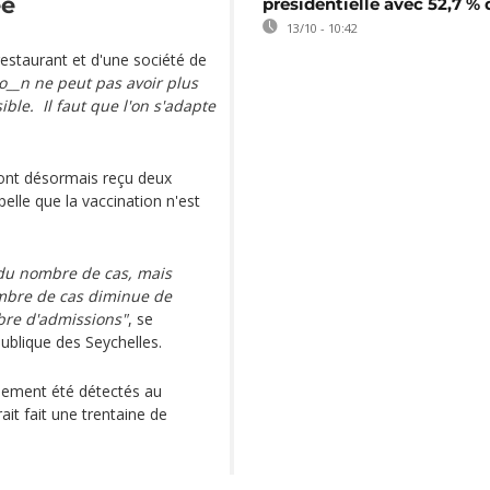
ée
présidentielle avec 52,7 % 
13/10 - 10:42
restaurant et d'une société de
o__n ne peut pas avoir plus
ble. Il faut que l'on s'adapte
 ont désormais reçu deux
elle que la vaccination n'est
du nombre de cas, mais
ombre de cas diminue de
mbre d'admissions"
, se
publique des Seychelles.
llement été détectés au
ait fait une trentaine de