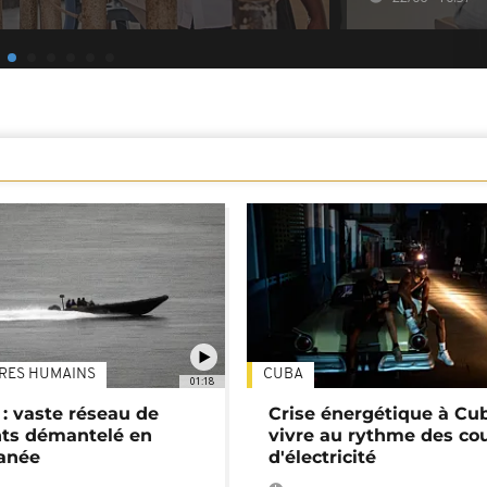
TRES HUMAINS
CUBA
01:18
: vaste réseau de
Crise énergétique à Cub
nts démantelé en
vivre au rythme des co
anée
d'électricité