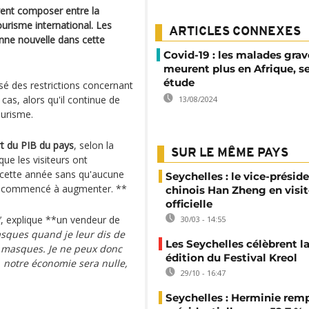
vent composer entre la
risme international. Les
ARTICLES CONNEXES
nne nouvelle dans cette
Covid-19 : les malades grav
meurent plus en Afrique, s
étude
sé des restrictions concernant
as, alors qu'il continue de
13/08/2024
ourisme.
rt du PIB du pays
, selon la
SUR LE MÊME PAYS
que les visiteurs ont
 cette année sans qu'aucune
Seychelles : le vice-présid
ont commencé à augmenter. **
chinois Han Zheng en visit
officielle
"
, explique **un vendeur de
30/03 - 14:55
asques quand je leur dis de
Les Seychelles célèbrent l
rs masques. Je ne peux donc
édition du Festival Kreol
s, notre économie sera nulle,
29/10 - 16:47
Seychelles : Herminie remp