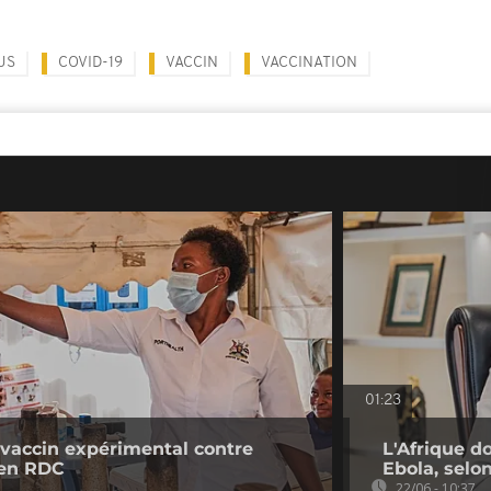
US
COVID-19
VACCIN
VACCINATION
01:23
 vaccin expérimental contre
L'Afrique d
 en RDC
Ebola, selon
22/06 - 10:37