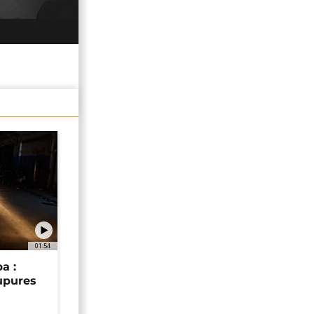
01:54
a :
upures