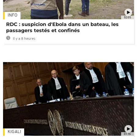
INFO
02:05
RDC : suspicion d'Ebola dans un bateau, les
passagers testés et confinés
Il y a 8 heures
KIGALI
01:16