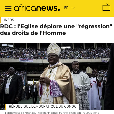
Passer
au
contenu
principal
INFOS
RDC : l'Eglise déplore une "régression"
des droits de l'Homme
RÉPUBLIQUE DÉMOCRATIQUE DU CONGO
L'archevêque de Kinshasa, Fridolin Ambongo, marche lors de son inauguration à